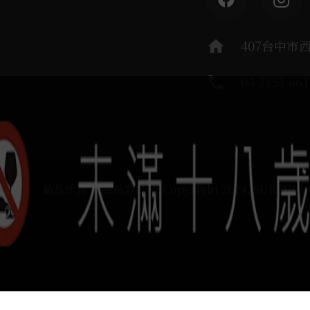
home
407台中市
phone
04 2251 661
運負責：葡晶洋酒 / 網站設計 Ⓒ Copyright 2024, SUREHIG