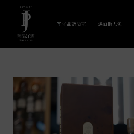
葡晶調酒室
選酒懶人包