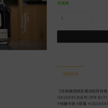
有現貨
格
蘭
多
納
GRANDEUR
系
列
28
年
Batch11
商品描述
0.7L
數
量
【首席調酒師欽選頂級雪莉桶，
GRANDEUR系列 28年 BATCH
#格蘭多納
#限量
#GRAND