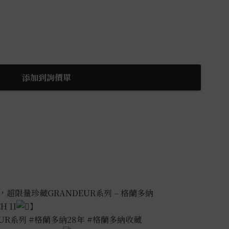
添加到詢價單
超限量珍藏GRANDEUR系列 – 格蘭多納
 11
】
EUR系列
#格蘭多納28年
#格蘭多納收藏