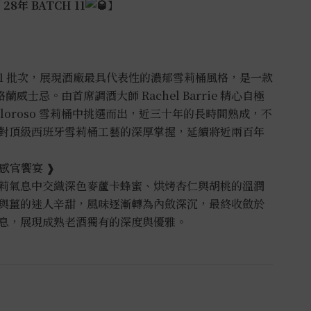
8年 BATCH 11
】
列第 11 批次，展現酒廠最具代表性的濃郁雪莉桶風格，是一款
蘭威士忌。由首席調酒大師 Rachel Barrie 精心自極
 與 Oloroso 雪莉桶中挑選而出，近三十年的長時間熟成，不
對頂級西班牙雪莉桶工藝的深厚掌握，延續將近兩百年
感官饗宴 ❱
莉氣息中交織深色麥蘆卡蜂蜜、烘烤杏仁與胡桃的溫潤
與薑的迷人辛甜，風味逐漸轉為內斂深沉，最終收斂於
息，展現成熟老酒獨有的深度與優雅。