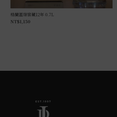
格蘭蓋瑞窖藏12年 0.7L
NT$
1,150