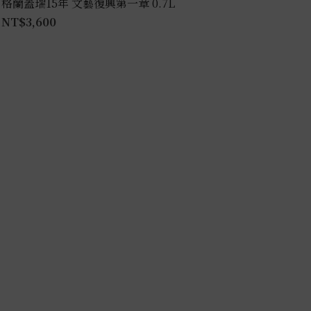
格蘭蓋瑞15年 文藝復興第一章 0.7L
NT$
3,600