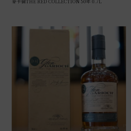
麥卡倫THE RED COLLECTION 50年 0.7L