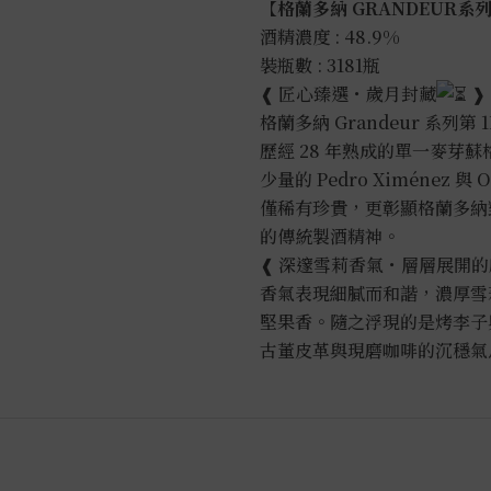
【格蘭多納 GRANDEUR系列 2
酒精濃度 : 48.9%
裝瓶數 : 3181瓶
❰ 匠心臻選・歲月封藏
❱
格蘭多納 Grandeur 系
歷經 28 年熟成的單一麥芽蘇格
少量的 Pedro Ximénez
僅稀有珍貴，更彰顯格蘭多納
的傳統製酒精神。
❰ 深邃雪莉香氣・層層展開的
香氣表現細膩而和諧，濃厚雪
堅果香。隨之浮現的是烤李子
古董皮革與現磨咖啡的沉穩氣