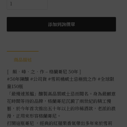
格
蘭
哥
尼
添加到詢價單
50
年
0.7L
數
商品描述
量
〚 顛．峰．之．作 – 格蘭哥尼 50年 〛
#50年陳釀
#公司貨
#雪莉桶威士忌極致之作
#全球限
量150瓶
「最慢速蒸餾」釀製高品質威士忌而聞名。身為最願意
花時間等待的品牌，格蘭哥尼沉澱了兩世紀的精工慢
藝，於今年首次推出五十年以上的珍稀酒款，老派的浪
漫，正用來形容格蘭哥尼。
打開這瓶哥尼 ，經典的紅蘋果香氣帶出多年來於雪莉