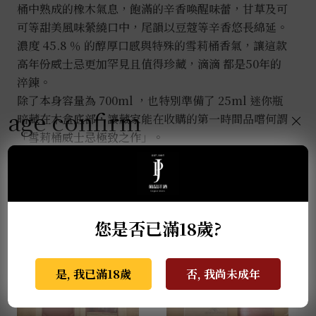
桶中熟成的橡木氣息，飽滿的辛香喚醒味蕾，甘草及可
可等甜美風味縈繞口中，尾韻以豆蔻等辛香悠長綿延。
濃度 45.8 ％ 的醇厚口感與特殊的雪莉桶香氣，讓這款
高年份威士忌更加罕見且值得珍藏，滴滴 都是50年的
淬鍊。
除了本身容量為 700ml ，也特別準備了 25ml 迷你瓶
age confirm
×
暗藏在木盒底部，讓藏家能在收購的第一時間品嚐何謂
「雪莉桶威士忌極致之作」。
推薦商品
您是否已滿18歲?
是, 我已滿18歲
否, 我尚未成年