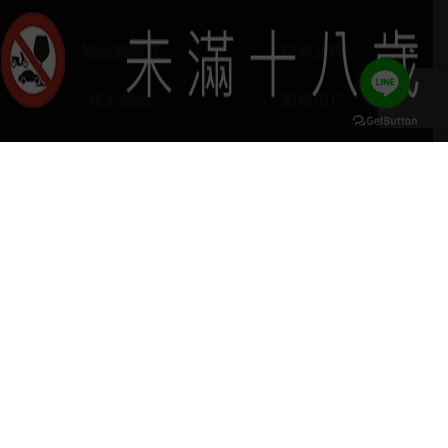
葡晶調酒室
探索品牌
探索酒款
服務項目
門市據點
聯絡我們
keyboard_arrow_up
home
407台中市西屯區河南路四段103號
phone
04 2251 6611