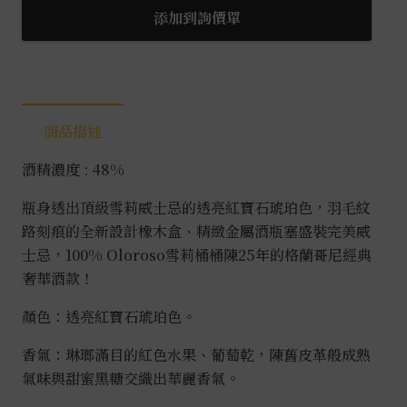
尼
添加到詢價單
25
年
0.7L
數
商品描述
量
酒精濃度 : 48%
瓶身透出頂級雪莉威士忌的透亮紅寶石琥珀色，羽毛紋
路刻痕的全新設計橡木盒、精緻金屬酒瓶塞盛裝完美威
士忌，100% Oloroso雪莉桶桶陳25年的格蘭哥尼經典
奢華酒款！
顏色：透亮紅寶石琥珀色。
香氣：琳瑯滿目的紅色水果、葡萄乾，陳舊皮革般成熟
氣味與甜蜜黑糖交織出華麗香氣。