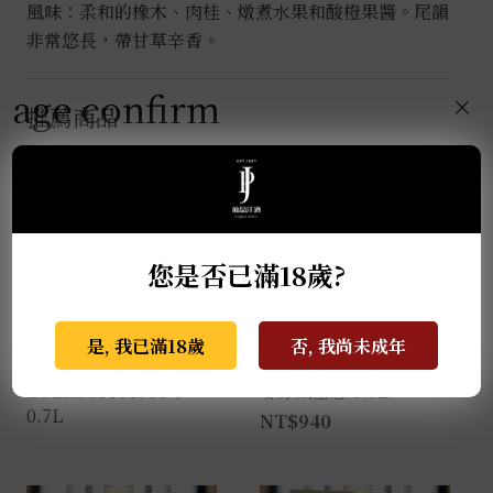
風味：柔和的橡木、肉桂、燉煮水果和酸橙果醬。尾韻
非常悠長，帶甘草辛香。
age confirm
×
推薦商品
您是否已滿18歲?
是, 我已滿18歲
否, 我尚未成年
麥卡倫THE RED
格蘭蓋瑞典藏特級單一
COLLECTION 50年
麥芽威士忌 0.7L
0.7L
NT$
940