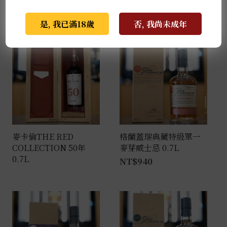
推薦商品
是, 我已滿18歲
否, 我尚未成年
麥卡倫THE RED
格蘭蓋瑞典藏特級單一
COLLECTION 50年
麥芽威士忌 0.7L
0.7L
NT$
940