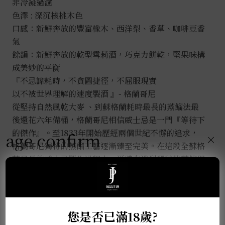
非冷凝過濾
色澤 : 深沉核桃木色
口感：新鮮奔放的豐富橡木、西洋梨、香草、咖啡豆香
氣
餘韻：新鮮奔放的乾型雪莉酒，巧克力餅乾，堅果味構
成美妙的平衡
『不忌諱耗時，不貪圖捷徑，不屈服現實
以不被世界理解的速度製酒 』- 格蘭哥尼
從堅持自然風乾大麥 、到蘇格蘭耗時最長的蒸餾法最
後還花六年備桶，格蘭哥尼相信威士忌是一門『等待下
的傑作』。至1833年開始歷經兩個世紀不懈的追求，
age confirm
×
格蘭哥尼獨特的蒸餾工藝逐漸臻至完美。在這段全蘇格
蘭最長的威士忌製作過程中，酒體在造型獨特的蒸餾器
中長時間進行銅對話，經過緩慢煨熱逸散而出的蒸汽散
發出甜美的果香。同時這也是我們堅持以自然風乾的方
式來乾燥大麥的理由，為的就是要成就真正的格蘭哥尼
精神。而這- 就是格蘭哥尼所堅持的 「 慢 」
您是否已滿18歲?