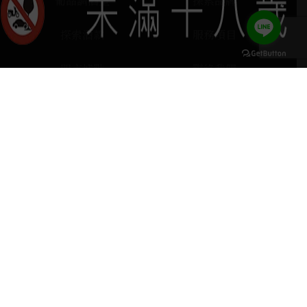
葡晶調酒室
探索品牌
探索酒款
服務項目
門市據點
聯絡我們
keyboard_arrow_up
home
407台中市西屯區河南路四段103號
phone
04 2251 6611