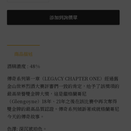
蘭
哥
尼
添加到詢價單
傳
奇
系
列
商品描述
第
一
酒精濃度 : 48%
章
0.7L
傳奇系列第一章（LEGACY CHAPTER ONE）經過舊
數
金山世界烈酒大賽評審們一致的肯定，给予了該獎項的
量
最高榮譽雙金牌大獎，這是繼格蘭哥尼
（Glengoyne）18年、21年之後在該比賽中再次奪得
雙金牌的最高品質認證。傳奇系列傾訴著成就格蘭哥尼
今天的傳奇故事。
色澤: 深沉琥珀色。