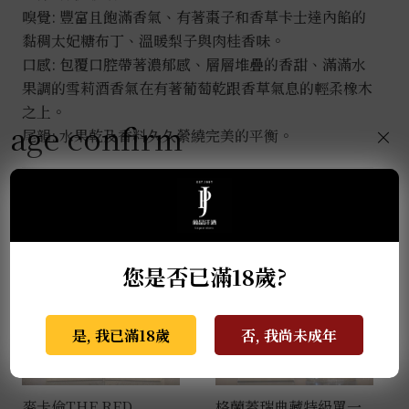
嗅覺: 豐富且飽滿香氣、有著棗子和香草卡士達內餡的
黏稠太妃糖布丁、溫暖梨子與肉桂香味。
口感: 包覆口腔帶著濃郁感、層層堆疊的香甜、滿滿水
果調的雪莉酒香氣在有著葡萄乾跟香草氣息的輕柔橡木
之上。
age confirm
×
尾韻: 水果乾及香料久久縈繞完美的平衡。
推薦商品
您是否已滿18歲?
是, 我已滿18歲
否, 我尚未成年
麥卡倫THE RED
格蘭蓋瑞典藏特級單一