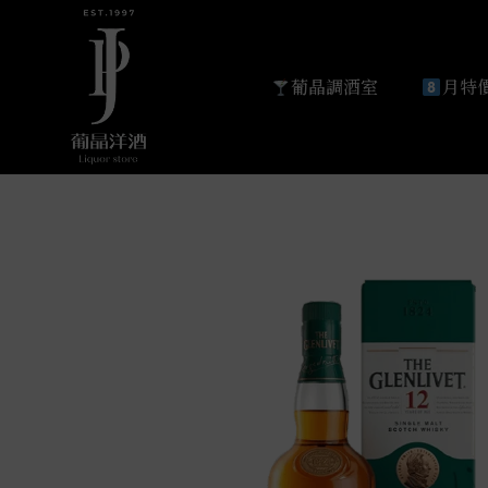
葡晶調酒室
月特價