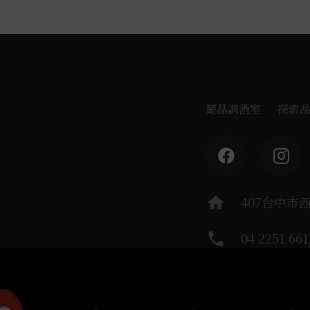
葡晶調酒室
探索
home
407台中市
phone
04 2251 661