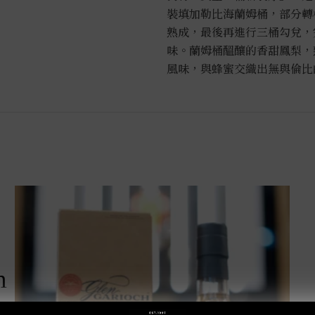
裝填加勒比海蘭姆桶，部分轉
熟成，最後再進行三桶勾兌，完
味。蘭姆桶醞釀的香甜鳳梨，
風味，與蜂蜜交織出無與倫比
m