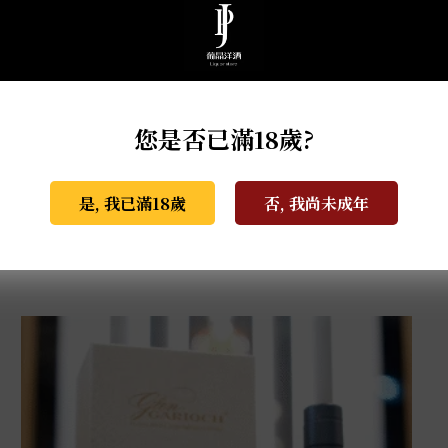
您是否已滿18歲?
是, 我已滿18歲
否, 我尚未成年
格蘭蓋瑞典藏特級單一麥芽威士忌 0.7L
NT$
940