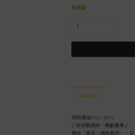
有現貨
格
蘭
利
威
12
年
首
席
三
桶
商品描述
0.7L
數
量
酒精濃度(%) : 43%
// 首席釀酒師，獨獻臺灣 //
獨特「黃金三桶新製序」，是以