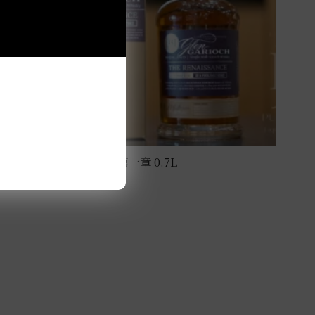
格蘭蓋瑞15年 文藝復興第一章 0.7L
NT$
3,600