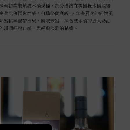
桶至初次裝填波本桶過桶，部分酒液在美國橡木桶繼續
美比例匯聚而成，打造格蘭利威 12 年多層次的細緻風
熟蜜桃等熱帶水果，層次豐富；揉合波本桶的迷人奶油
的滑順細緻口感，與經典淡雅的花香。
×