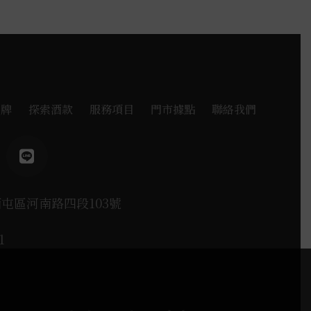
品牌
探索酒款
服務項目
門市據點
聯絡我們
西屯區河南路四段103號
1