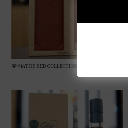
麥卡倫THE RED COLLECTION 50年 0.7L