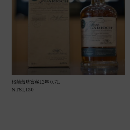
格蘭蓋瑞窖藏12年 0.7L
NT$
1,150