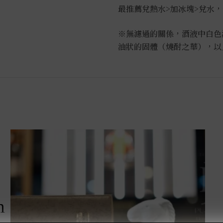
最推薦兌熱水>加冰塊>兌水
※無濾過的關係，酒液中白色
油狀的固體（燒酎之華），以
m