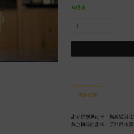
有現貨
柳
田
青
鹿
毛
麥
燒
酎
1.8L
數
商品描述
量
甜麥香撲鼻而來，無濾過因此
黃金糖般的甜味，原料風味厚