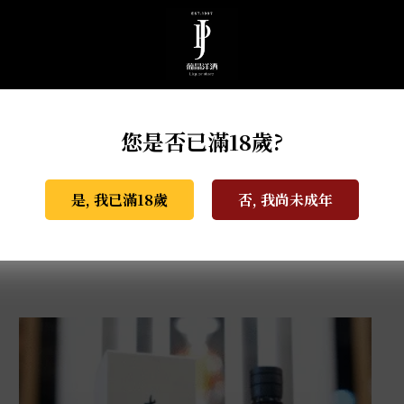
您是否已滿18歲?
是, 我已滿18歲
否, 我尚未成年
天盃 馬年干支 麥燒酎 0.72L
NT$
3,800