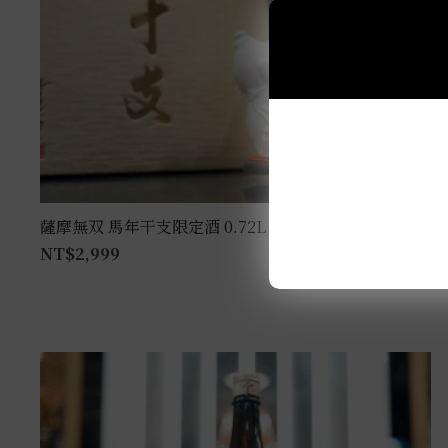
薩摩無双 馬年干支限定酒 0.72L
NT$
2,999