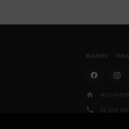
葡晶調酒室
探索
home
407台中市
phone
04 2251 661