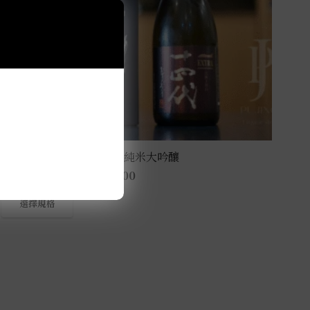
十四代 Extra大極上諸白 純米大吟釀
NT$
12,500
–
NT$
18,800
此
選擇規格
產
品
有
多
種
款