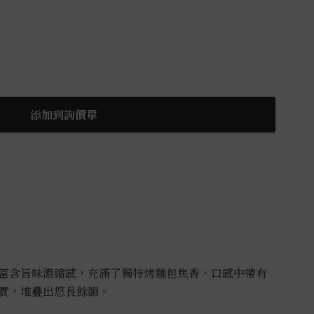
添加到詢價單
富含旨味濃縮感，充滿了獨特烤麵包焦香，口感中帶有
實，堆疊出悠長餘韻。