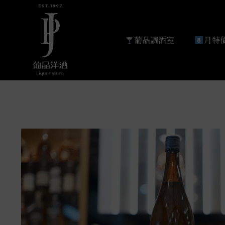
葡晶調酒室
月特價