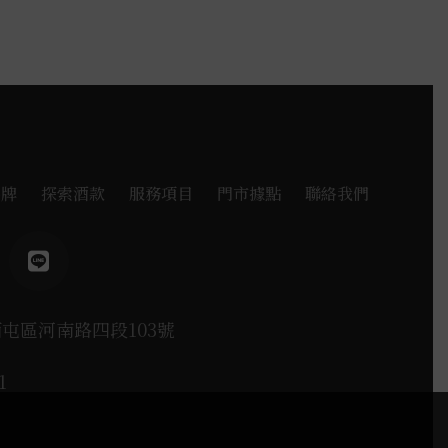
品牌
探索酒款
服務項目
門市據點
聯絡我們
西屯區河南路四段103號
1