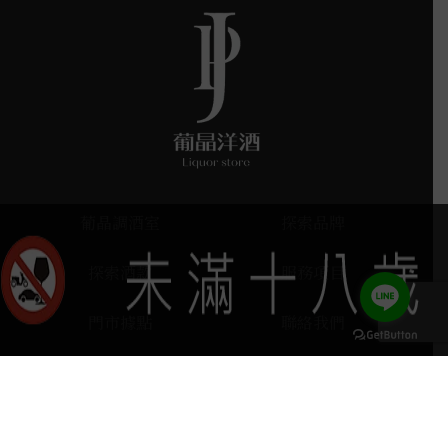
葡晶調酒室
探索品牌
探索酒款
服務項目
門市據點
聯絡我們
keyboard_arrow_up