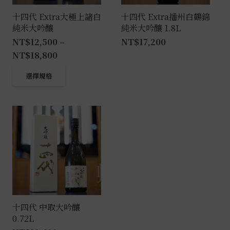
十四代 Extra大極上諸白
十四代 Extra播州白鶴錦
純米大吟釀
純米大吟釀 1.8L
NT$
12,500
–
NT$
17,200
NT$
18,800
此
選擇規格
產
品
有
多
種
款
式。
可
在
產
十四代 中取大吟釀
0.72L
品