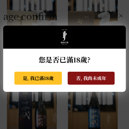
age confirm
×
薩摩無双 馬年干支限定
天盃 馬年干支 麥燒酎
酒 0.72L
0.72L
您是否已滿18歲?
NT$
2,999
NT$
3,800
是, 我已滿18歲
否, 我尚未成年