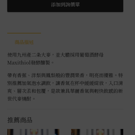
午
添加到詢價單
2026
麥
燒
酎
商品描述
1.8L
數
使用九州產二条大麥，並大膽採用葡萄酒酵母
量
Maxithiol發酵釀製。
帶有香蕉、洋梨與鳳梨般的豐潤果香，明亮而優雅。特
別推薦加氣泡水調飲，讓香氣在杯中緩緩綻放，入口清
爽、層次柔和包覆，是款兼具華麗香氣與輕快飲感的新
世代麥燒酎。
推薦商品