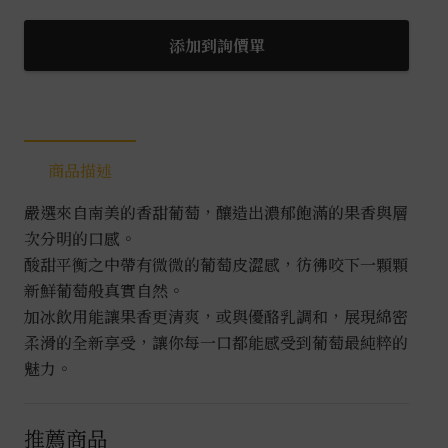
屋
雄
添加到詢價單
蜂
葡
萄
果
商品描述
實
酒
嚴選來自南美的香甜葡萄，釀造出濃郁飽滿的果香與層
0.72L
次分明的口感。
數
酸甜平衡之中帶有微微的葡萄皮澀感，彷彿咬下一顆顆
量
新鮮葡萄般真實自然。
加冰飲用能讓果香更清爽，或與優酪乳調和，展現綿密
柔滑的全新享受，讓你每一口都能感受到葡萄最純粹的
魅力。
推薦商品