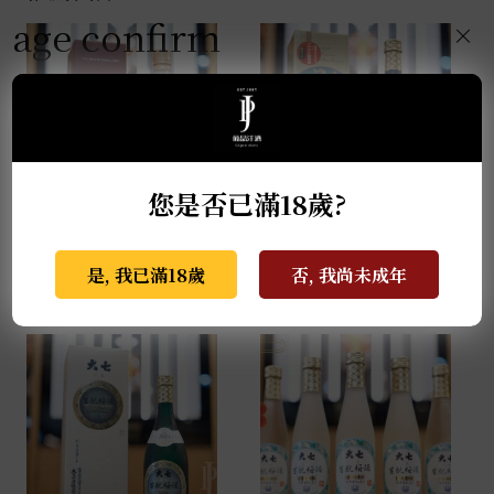
age confirm
×
您是否已滿18歲?
季之梅 0.7L
大七-生酛梅酒 0.72L
NT$
2,880
NT$
1,499
是, 我已滿18歲
否, 我尚未成年