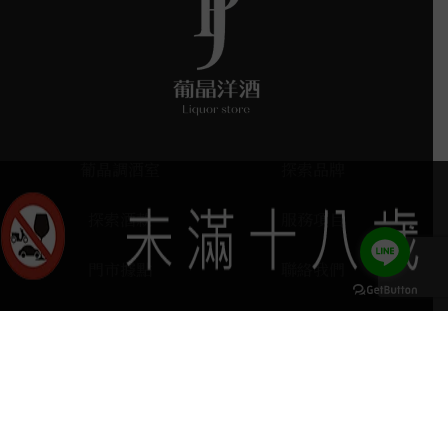
葡晶調酒室
探索品牌
探索酒款
服務項目
門市據點
聯絡我們
keyboard_arrow_up
home
407台中市西屯區河南路四段103號