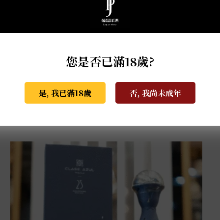
您是否已滿18歲?
是, 我已滿18歲
否, 我尚未成年
克斯阿蘇爾-冠軍榮耀 世界盃限量版 1L
NT$
81,000