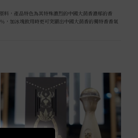
原料，產品特色為其特殊濃烈的中國大茴香濃郁的香
8％，加冰塊飲用時更可突顯出中國大茴香的獨特香香氣
×