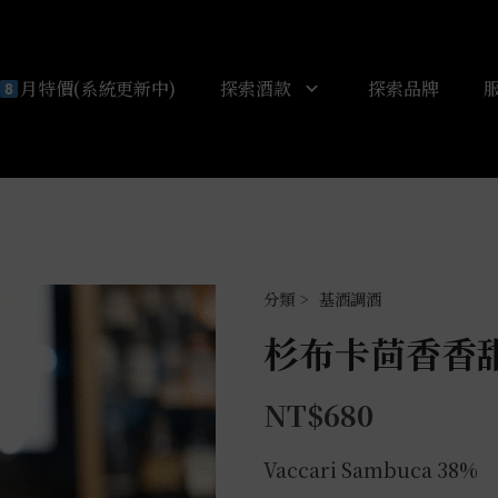
月特價(系統更新中)
探索酒款
探索品牌
基酒調酒
杉布卡茴香香甜酒
NT$
680
Vaccari Sambuca 38%