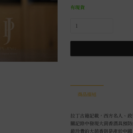
有現貨
杉
布
卡
茴
香
香
甜
酒
0.7L
數
商品描述
量
拉丁古籍記載，西方名人、政
關記錄中發現大茴香酒具預防
最珍貴的大茴香則是產於中國