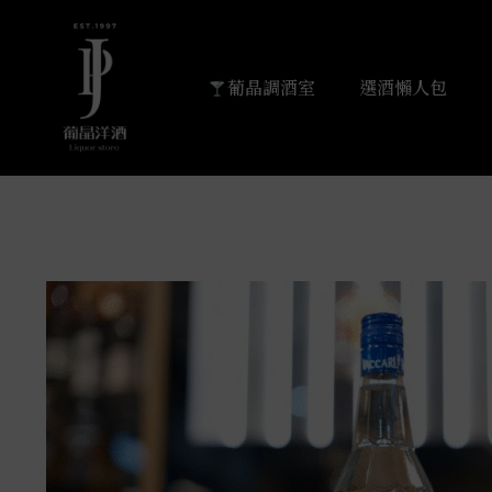
葡晶調酒室
選酒懶人包