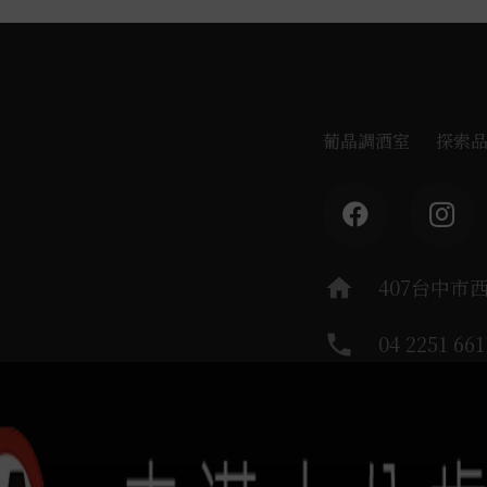
葡晶調酒室
探索
home
407台中市
phone
04 2251 661