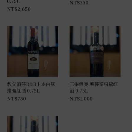
0.75L
NT$
750
NT$
2,650
教父酒莊R&B卡本內蘇
三指傑克 荖藤聖粉黛紅
維儂紅酒 0.75L
酒 0.75L
NT$
750
NT$
1,000