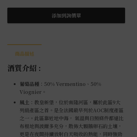
耶
隆
添加到詢價單
河
丘
橘
酒
商品描述
0.75L
數
酒質介紹 :
量
葡萄品種
：50% Vermentino、50%
Viognier。
風土
：教皇新堡，位於南隆河區，屬於此區9大
列級產區之首。是全法國最早列於AOC制度產區
之一。此區靠近地中海， 氣溫與日照條件都遠比
布根地與波爾多充分，散佈大顆鵝卵石的土壤，
更是在夜間持續放射白天吸收的熱能，同時強勁