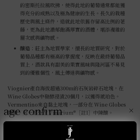
的密斯托拉風吹拂，使得此地的葡萄通常都能獲
得充分的成熟以及極為健康的生長。長久的栽種
歷史與風土條件，造就此地依舊存留高比例的荖
藤，更為此地濃郁飽滿厚實的酒體，增添複雜的
層次感與礦物感。
釀造
：莊主為地質學家，擅長的地質研究，對於
葡萄品種都有極高的掌握度，反映在最終葡萄品
質上，酒款具有甜美的果實風味與隆河區不易見
到的優雅個性，風土傳達與礦物感。
Viognier產自海拔超過300m的石灰岩碎石地塊，在
Wine Globes中發酵浸漬20個月，以獲得琥珀色。
Vermentino來自黏土地塊，一部分在 Wine Globes
age confirm
×
陳釀，另一部分在 Vinarium®［
註1
］中陳釀。
橘酒的起源來自世界上最古老的葡萄酒產區「喬治
亞」，傳統使用陶甕釀造；對於釀造向來具有創新想法