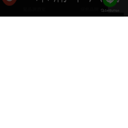
葡晶調酒室
探索品牌
探索酒款
服務項目
keyboard_arrow_up
門市據點
聯絡我們
home
407台中市西屯區河南路四段103號
phone
04 2251 6611