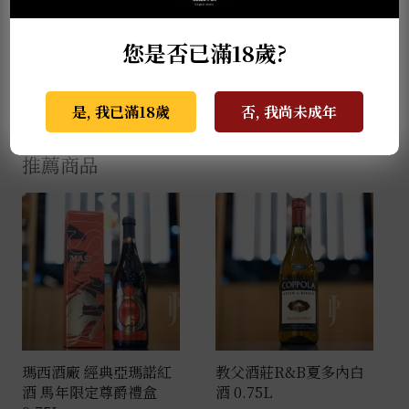
的Xavier為了保留水果的純淨度與精準的釀造，大膽
選用名為「Wine Globes」的玻璃球型容器，浸漬釀
您是否已滿18歲?
造長達20個月，期間自然進行蘋果酸乳酸發酵，不澄
清過濾。明亮的琥珀橘色酒液中散發杏仁、奶油布里
歐、無花果與甜香料的氣息。
是, 我已滿18歲
否, 我尚未成年
推薦商品
瑪西酒廠 經典亞瑪諾紅
教父酒莊R&B夏多內白
酒 馬年限定尊爵禮盒
酒 0.75L