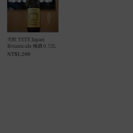
天吹 TETE Japan
Botanicals 梅酒 0.72L
NT$
1,200