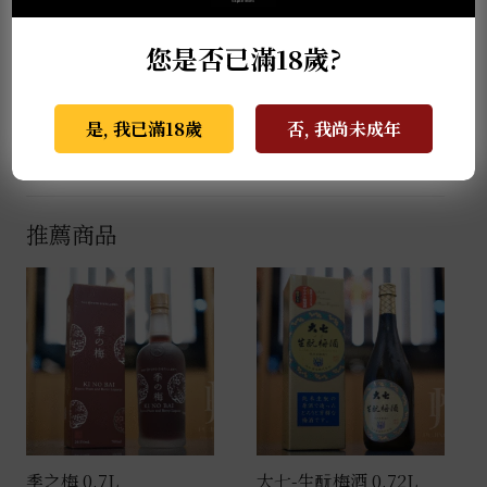
依靠梅果本身所釋放出的天然香氣與酸甜滋味，展現最
純粹的風味。
您是否已滿18歲?
這款上選梅酒在製作時使用了遠高於一般比例的梅實進
行長時間浸漬，並特別加入白蘭地與蜂蜜調和，不僅提
是, 我已滿18歲
否, 我尚未成年
升了果香的深度，也賦予酒體圓潤柔滑的口感。整體風
格優雅細緻，呈現出層次分明的酸甜平衡。
推薦商品
季之梅 0.7L
大七-生酛梅酒 0.72L