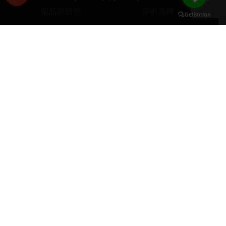
葡晶調酒室
探索品牌
探索酒款
服務項目
keyboard_arrow_up
門市據點
聯絡我們
home
407台中市西屯區河南路四段103號
phone
04 2251 6611