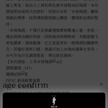
面上常見、經由人工香料與色素快速製成的梅酒，本坊
酒造堅持使用天然原料，依照日本對「本格梅酒」嚴格
規範的標準，採用傳統製程細心釀造，體現對品質的堅
持。
「本格梅酒」不僅代表著嚴選梅實與繁複工藝，更是一
種品質與信賴的保證。因經過長時間熟成，其酸甜層次
更加濃郁、風味飽滿，也正是區別於一般梅酒的關鍵所
在。若偏好清爽口感，建議可加入冰塊或通寧水享用，
亦可作為沙瓦調酒基底，帶出絕佳風味。
【本坊酒造 – 上等本格梅酒
】
酒精濃度 : 14%
獲獎紀錄
IWSC 最高銀賞受賞
age confirm
×
SWSC 銀賞受賞
全国梅酒品評会 白蘭地梅酒部門 銀賞
所謂「本格梅酒」，是指僅使用梅子、酒精與糖三種原
料釀製而成，不含任何香料、色素或酸味添加物，完全