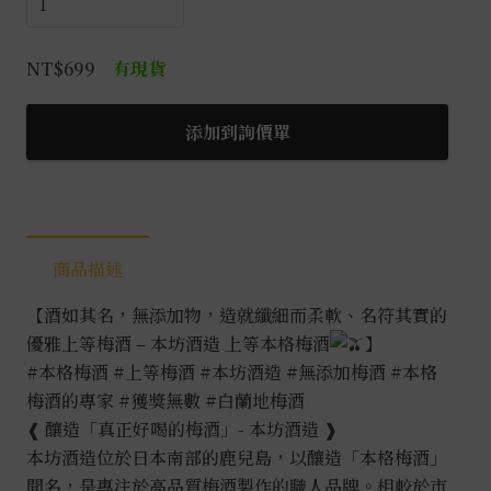
坊
酒
NT$
699
有現貨
造
上
添加到詢價單
等
本
格
梅
酒
商品描述
數
量
【酒如其名，無添加物，造就纖細而柔軟、名符其實的
優雅上等梅酒 – 本坊酒造 上等本格梅酒
】
#本格梅酒
#上等梅酒
#本坊酒造
#無添加梅酒
#本格
梅酒的專家
#獲獎無數
#白蘭地梅酒
❰ 釀造「真正好喝的梅酒」- 本坊酒造 ❱
本坊酒造位於日本南部的鹿兒島，以釀造「本格梅酒」
聞名，是專注於高品質梅酒製作的職人品牌。相較於市