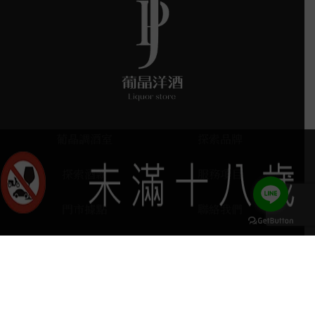
葡晶調酒室
探索品牌
探索酒款
服務項目
門市據點
聯絡我們
keyboard_arrow_up