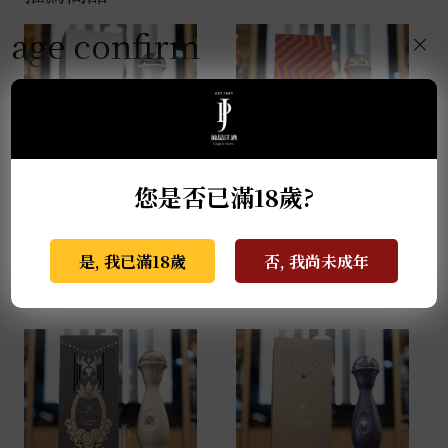
age confirm
×
您是否已滿18歲?
克斯阿蘇爾-2022亡靈節
克斯阿蘇爾-冠軍榮耀 世
限量版 Colores 1L
界盃限量版 1L
是, 我已滿18歲
否, 我尚未成年
NT$
138,000
NT$
81,000