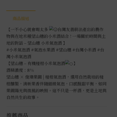
商品描述
【一不小心就會喝太多
台灣友善耕法產出的農作
物與在地米種望山穗的小米酒結合 ! 一場關於時間與土
地的對話 – 望山穗 小米氣泡酒 】
#小米氣泡酒
#氣泡水果酒
#望山穗
#台灣小米酒
#台
灣小米氣泡酒
【望山穗 – 有機椪柑小米氣泡酒
】
酒精濃度：8%
望山穗 × 俊瑋果園 | 椪柑氣泡酒，選用自然栽培的椪
柑釀製，清新果香伴隨細緻氣泡，口感酸甜平衡，如同
果園陽光與微風的映照。這不只是一杯酒，更是土地與
自然共生的故事。
推薦商品