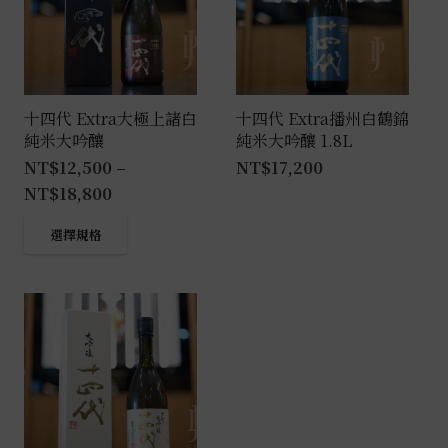
十四代 Extra大極上諸白
十四代 Extra播州白鶴錦
純米大吟釀
純米大吟釀 1.8L
NT$
12,500
–
NT$
17,200
NT$
18,800
此
選擇規格
產
品
有
多
種
款
式。
可