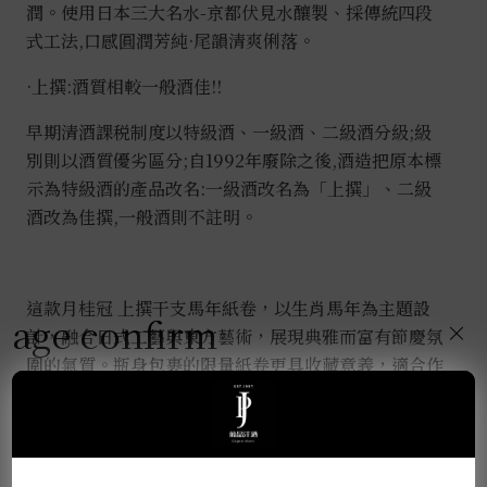
潤。使用日本三大名水-京都伏見水釀製、採傳統四段
式工法,口感圓潤芳純·尾韻清爽俐落。
·上撰:酒質相較一般酒佳!!
早期清酒課税制度以特級酒、一級酒、二級酒分級;級
別則以酒質優劣區分;自1992年廢除之後,酒造把原本標
示為特級酒的產品改名:一級酒改名為「上撰」、二級
酒改為佳撰,一般酒則不註明。
這款
月桂冠 上撰干支馬年紙卷
，以生肖馬年為主題設
age confirm
×
計，融合日式工藝與東方藝術，展現典雅而富有節慶氛
圍的氣質。瓶身包裹的限量紙卷更具收藏意義，適合作
為新春禮贈，亦能彰顯獨特品味。
使用京都伏見名水與
四段式工藝釀造
，帶來米香醇厚、口感圓潤順滑，尾韻
清爽怡人，是典雅與祝福兼具的高端佳釀。