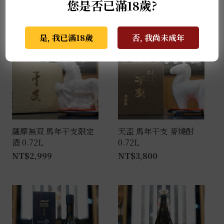
您是否已滿18歲?
推薦商品
是, 我已滿18歲
否, 我尚未成年
薩摩無双 馬年干支限定
天盃 馬年干支 麥燒酎
酒 0.72L
0.72L
NT$
2,999
NT$
3,800