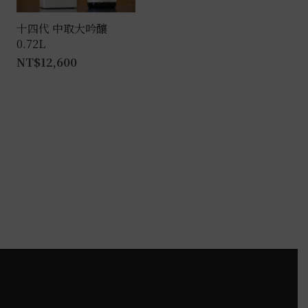
在
產
十四代 中取大吟釀
0.72L
品
NT$
12,600
頁
面
選
擇
選
項