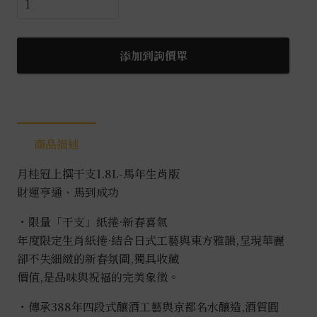
桂
冠
上
添加到詢價單
撰
干
支
馬
商品描述
年
紙
月桂冠上撰干支1.8L-馬年生肖版
卷
財運亨通、馬到成功
1.8L
數
・限量「干支」紙捲·新春喜氣
量
年度限定生肖紙捲·結合日式工藝與東方雅韻,呈現華麗
卻不失細緻的新春氛圍,獨具收藏
價值,是品味與祝福的完美象徵。
・傳承388年四段式釀酒工藝與京都名水釀造,酒質圓