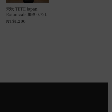
天吹 TETE Japan
Botanicals 梅酒 0.72L
NT$
1,200