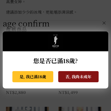
高貴女神。
建議添加少少的冰塊，更能增添清涼感。
age confirm
×
推薦商品
您是否已滿18歲?
是, 我已滿18歲
否, 我尚未成年
季之梅 0.7L
大七-生酛梅酒 0.72L
NT$
2,880
NT$
1,499