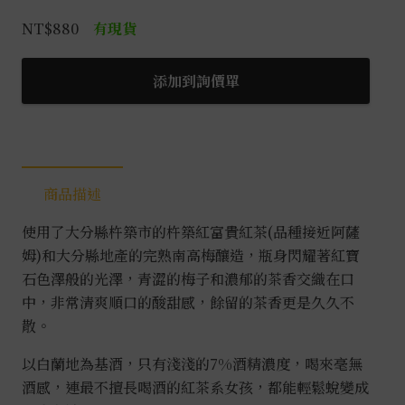
美
NT$
880
有現貨
人
紅
添加到詢價單
茶
梅
酒
數
量
商品描述
使用了大分縣杵築市的杵築紅富貴紅茶(品種接近阿薩
姆)和
大分縣地產的完熟南高梅釀造，
瓶身閃耀著紅寶
石色澤般的光澤，青澀的梅子和濃郁的茶香交織在口
中，非常清爽順口的酸甜感，餘留的茶香更是久久不
散。
以白蘭地為基酒，只有淺淺的7%酒精濃度，喝來毫無
酒感，連最不擅長喝酒的紅茶系女孩，都能輕鬆蛻變成