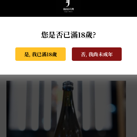
您是否已滿18歲?
是, 我已滿18歲
否, 我尚未成年
大七-生酛梅酒 0.72L
NT$
1,499