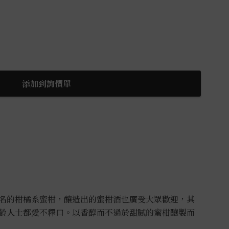
添加到詢價單
名的柑橘系蜜柑，釀造出的蜜柑酒
也廣受大眾歡迎，其
齡人士都愛不
釋口。以香醇而不過於甜膩的蜜柑釀製而