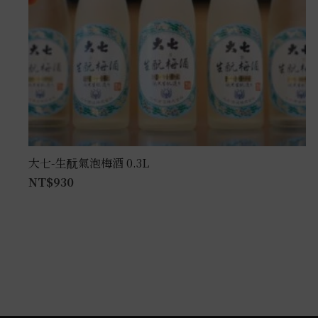
大七-生酛氣泡梅酒 0.3L
NT$
930