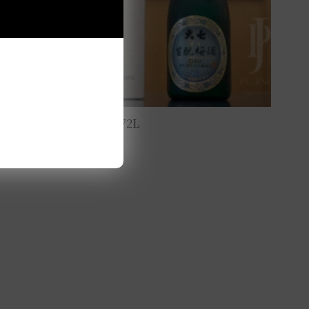
大七-生酛梅酒 極上品 0.72L
NT$
3,200