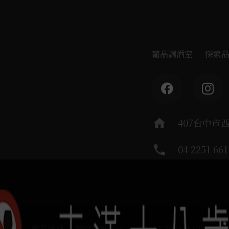
葡晶調酒室
探索
home
407台中市
phone
04 2251 661
運負責：葡晶洋酒 / 網站設計 Ⓒ Copyright 2024, SUREHIG