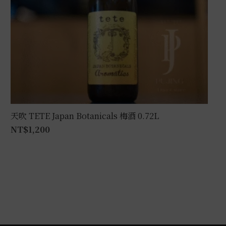
天吹 TETE Japan Botanicals 梅酒 0.72L
NT$
1,200