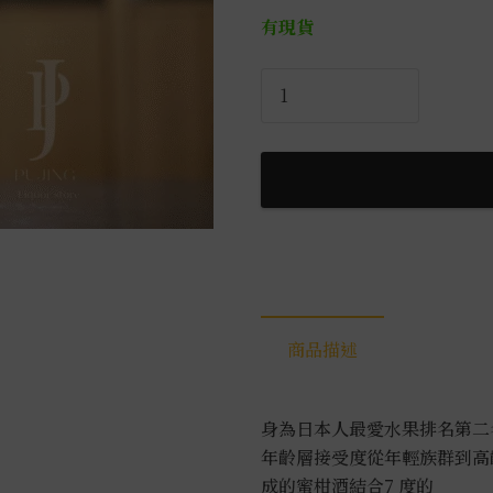
有現貨
明
利
蜜
柑
酒
0.72L
數
量
商品描述
身為日本人最愛水果排名第二
年齡層接受度從年輕族群到高
成的蜜柑酒結合7 度的