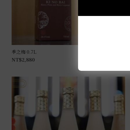
季之梅 0.7L
NT$
2,880