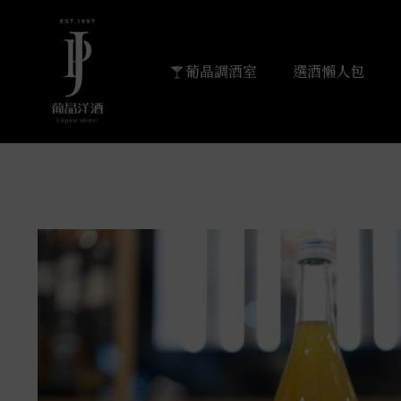
葡晶調酒室
選酒懶人包