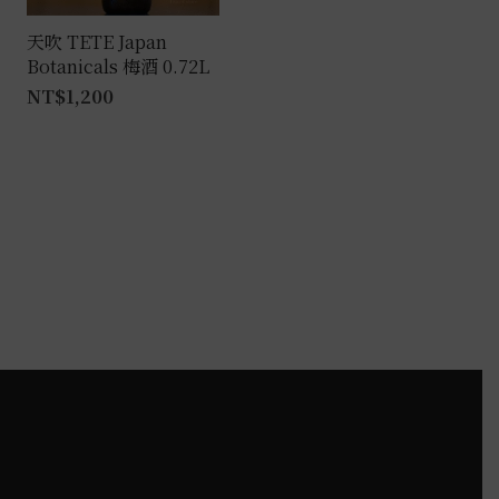
天吹 TETE Japan
Botanicals 梅酒 0.72L
NT$
1,200