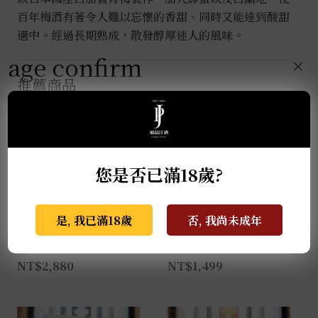
百年梅酒有著令人難以忘懷的香甜、同時又能達到酸甜
適中。經過長期熟成，散發醇厚迷人的風味。
age confirm
×
推薦商品
您是否已滿18歲?
是, 我已滿18歲
否, 我尚未成年
季之梅 0.7L
大七-生酛梅酒 0.72L
NT$
2,880
NT$
1,499