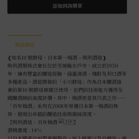
年
添加到詢價單
梅
酒
0.72L
數
商品描述
量
❰知名10 號酵母、日本第一梅酒 – 明利酒造❱
明利酒類株式會社位於茨城縣水戶市，成立於1950
年，擁有豐富的釀造經驗，涵蓋清酒、燒酎及利口酒等
多種產品。酒造開發的「小川酵母」作為日本釀酒協
會的第10 號酵母被廣泛使用，他們的技術能力獲得全
國釀酒師的高度評價。其中，梅酒更是其代表之作——
「百年梅酒」系列在2008年榮獲日本第一梅酒的殊
榮，展現出卓越的釀造技術與風味深度。
【明利酒造 – 百年梅酒
】
酒精濃度 : 14%
以日本國產白加賀青梅製作，加入蜂蜜以及白蘭地，使