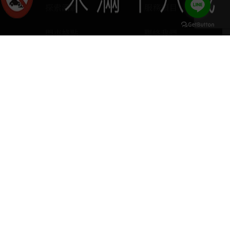
探索酒款
服務項目
門市據點
聯絡我們
keyboard_arrow_up
home
407台中市西屯區河南路四段103號
phone
04 2251 6611