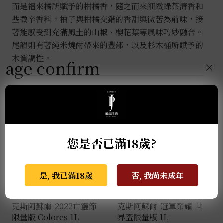
而是福來橘所賦予的柑橘香，隨之而來細緻綠茶清香和
些微辛香料。柚子與柑橘交錯的香甜與微苦為前味，接
著能感受到充滿風土的山椒、櫻花葉等風味巧妙融合。
尾韻則有著純米燒酎帶來的豐郁，以及杉木桶所賦予的
木質調性。
age confirm
×
推薦商品
您是否已滿18歲?
是, 我已滿18歲
否, 我尚未成年
克斯阿蘇爾-2022亡靈節
克斯阿蘇爾-冠軍榮耀 世
限量版 Colores 1L
界盃限量版 1L