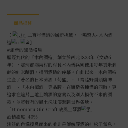
商品描述
【
二百年酒造的嶄新挑戰，一鳴驚人- 木內酒
造
】
#創新的釀酒格局
歷經九代的「木內酒造」創立於西元1823年（文政6
年），那珂郡鴻巢村的村長木內儀兵衛使用每年貢米剩
餘的純米釀酒，揭開酒造的序幕。自此以來，木內酒造
生產了著名的日本清酒「菊盛」、「常陸野貓頭鷹啤
酒」、「木內梅酒」等品牌，在釀造各種酒的同時，更
追求在這片土地上釀酒的意義以及別人模仿不來的酒
款，並將特有的風土況味傳遞到世界各地。
「Hinomaru Gin Craft 蔵風土琴酒
」
酒精濃度: 40%
淡淡的色澤撲鼻而來的並非是傳統琴酒的杜松子氣息，