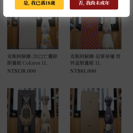
是, 我已滿18歲
否, 我尚未成年
克斯阿蘇爾-2022亡靈節
克斯阿蘇爾-冠軍榮耀 世
限量版 Colores 1L
界盃限量版 1L
NT$
138,000
NT$
81,000