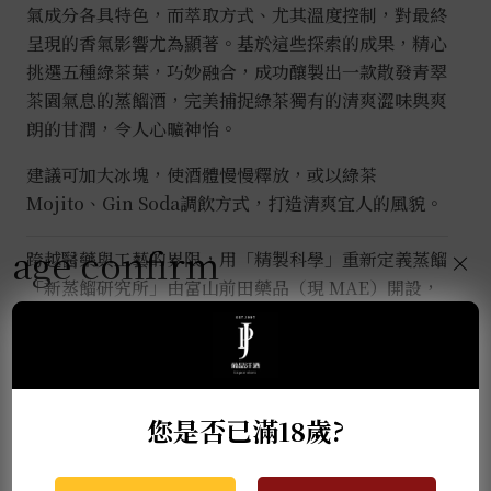
氣成分各具特色，而萃取方式、尤其溫度控制，對最終
呈現的香氣影響尤為顯著。基於這些探索的成果，精心
挑選五種綠茶葉，巧妙融合，成功釀製出一款散發青翠
茶園氣息的蒸餾酒，完美捕捉綠茶獨有的清爽澀味與爽
朗的甘潤，令人心曠神怡。
建議可加大冰塊，使酒體慢慢釋放，或以綠茶
Mojito、Gin Soda調飲方式，打造清爽宜人的風貌。
age confirm
跨越醫藥與工藝的界限，用「精製科學」重新定義蒸餾
×
「新蒸餾研究所」由富山前田藥品（現 MAE）開設，
秉持「分離、理解、共有」的精神，將精準的製藥工藝
延伸至精油與蒸餾酒研發。這不僅是一座工廠，更是將
富山在地資源轉化為嗅覺與味覺藝術的實驗場。
您是否已滿18歲?
推薦商品