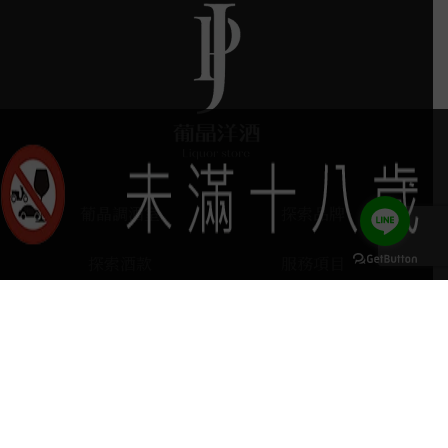
葡晶調酒室
探索品牌
探索酒款
服務項目
門市據點
聯絡我們
keyboard_arrow_up