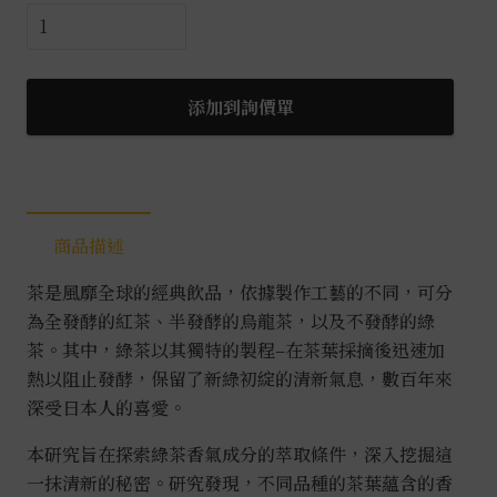
新
蒸
餾
研
添加到詢價單
究
所
No.3
綠
商品描述
茶
萃
茶是風靡全球的經典飲品，依據製作工藝的不同，可分
取
為全發酵的紅茶、半發酵的烏龍茶，以及不發酵的綠
研
茶。其中，綠茶以其獨特的製程–在茶葉採摘後迅速加
究
熱以阻止發酵，保留了新綠初綻的清新氣息，數百年來
0.5L
深受日本人的喜愛。
數
量
本研究旨在探索綠茶香氣成分的萃取條件，深入挖掘這
一抹清新的秘密。研究發現，不同品種的茶葉蘊含的香