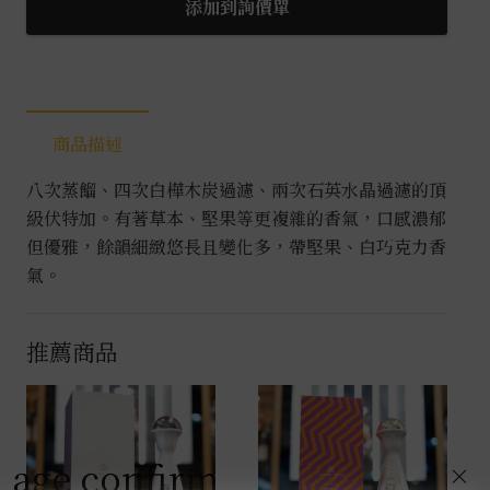
帝
添加到詢價單
威
伏
特
加
商品描述
0.7L
數
八次蒸餾、四次白樺木炭過濾、兩次石英水晶過濾的頂
量
級伏特加。有著草本、堅果等更複雜的香氣，口感濃郁
但優雅，餘韻細緻悠長且變化多，帶堅果、白巧克力香
氣。
推薦商品
age confirm
×