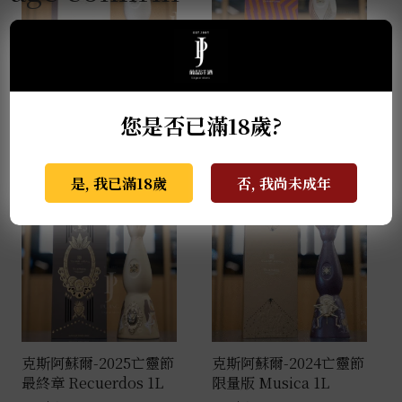
克斯阿蘇爾-2022亡靈節
克斯阿蘇爾-冠軍榮耀 世
限量版 Colores 1L
界盃限量版 1L
您是否已滿18歲?
NT$
138,000
NT$
81,000
是, 我已滿18歲
否, 我尚未成年
克斯阿蘇爾-2025亡靈節
克斯阿蘇爾-2024亡靈節
最終章 Recuerdos 1L
限量版 Musica 1L