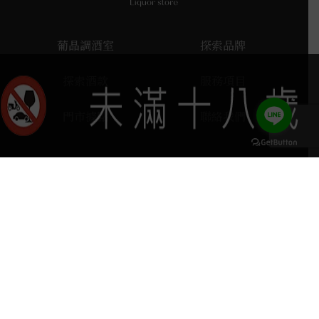
葡晶調酒室
探索品牌
探索酒款
服務項目
門市據點
聯絡我們
keyboard_arrow_up
home
407台中市西屯區河南路四段103號
phone
04 2251 6611