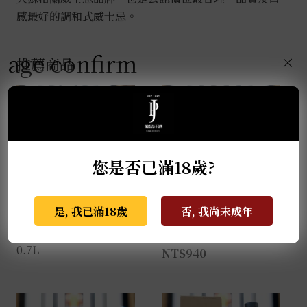
感最好的調和式威士忌。
age confirm
×
推薦商品
您是否已滿18歲?
是, 我已滿18歲
否, 我尚未成年
麥卡倫THE RED
格蘭蓋瑞典藏特級單一
COLLECTION 50年
麥芽威士忌 0.7L
0.7L
NT$
940