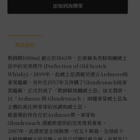
威
添加到詢價單
士
忌
1L
數
商品描述
量
教師牌1000ml 創立於1863年，也被稱為老蘇格蘭威士
忌中的完美傑作 (Perfection of Old Scotch
Whisky)。1899年，此威士忌酒廠另建立Ardmore純
麥蒸餾廠，另外在1957年又併購了Glendronach純麥
蒸餾廠，正式形成了「教師蘇格蘭威士忌」這支酒款，
以「Ardmore 與 Glendronach 」兩種麥芽威士忌為
主體的高比例麥芽的而調和威士忌。
最重要的特色在於Ardmore單一麥芽和
Glendronach 酒廠索提供的完美雪莉香氣。
2007年，此酒更是全球銷售一百五十萬箱，全球前十
大蘇格蘭威士忌品牌，也是公認價位最合理，品質及口