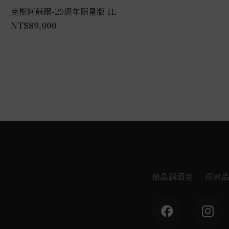
克斯阿蘇爾-25週年限量版 1L
NT$
89,000
葡晶調酒室
探索