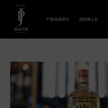
葡晶調酒室
選酒懶人包