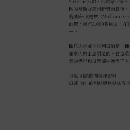
Sazerac公司，公司是一
區的易斯安那州新奧爾良市，
翁威廉·戈德林（William 
酒廠，擁有2,000名員工，
一。
撒旦肉桂威士忌利口酒是一種
加拿大威士忌製造的。它是雞
美的酒吧和俱樂部中獲得了人
香氣:明顯的肉桂和香料
口感:肉桂的甜味與焦糖味混