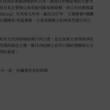
家私人持有的美國酒精飲料公司，總部位於梅泰裡的大都市
但在其主要辦公肯塔基州路易斯維爾。該公司由億萬富
Goldring）及其家人所有。截至2017年，它運營著9個釀
在112個國家/地區運營。它是美國最大的兩家烈酒公司之
具有天然肉桂味的順口利口酒，是在加拿大使用純淨的
尾酒的絕佳之選。撒旦肉桂威士忌利口酒的煙熏味在北
們的喜愛。
合在一起，持續著悠長的時間