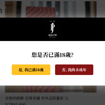
m
您是否已滿18歲?
是, 我已滿18歲
否, 我尚未成年
克斯阿蘇爾-冠軍榮耀 世界盃限量版 1L
NT$
81,000