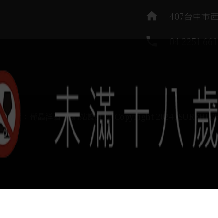
home
407台中市
phone
04 2251 661
運負責：葡晶洋酒 / 網站設計 Ⓒ Copyright 2024, SUREHIG