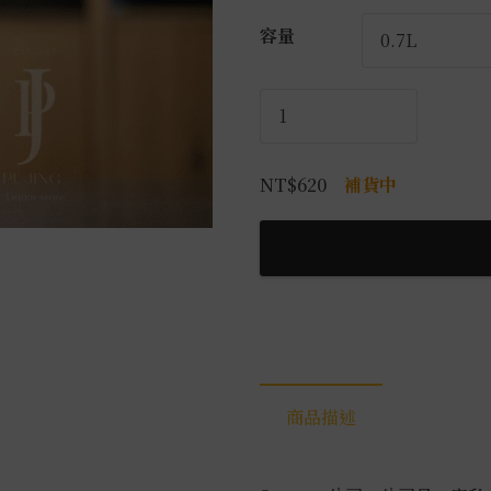
容量
撒
旦
肉
NT$
620
補貨中
桂
威
士
忌
利
口
酒
數
量
商品描述