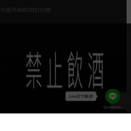
西屯區河南路四段103號
1
H
Line官方帳號
keyboard_arrow_up