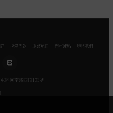
品牌
探索酒款
服務項目
門市據點
聯絡我們
西屯區河南路四段103號
1