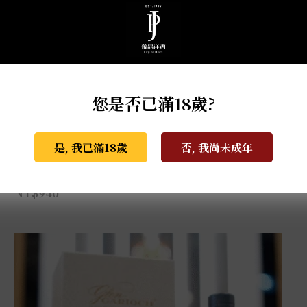
您是否已滿18歲?
是, 我已滿18歲
否, 我尚未成年
格蘭蓋瑞典藏特級單一麥芽威士忌 0.7L
NT$
940