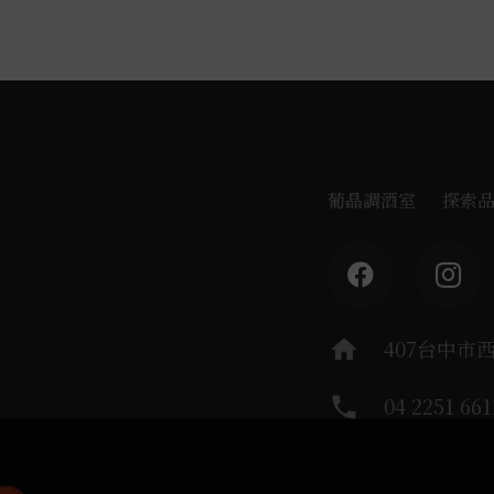
葡晶調酒室
探索
home
407台中市
phone
04 2251 661