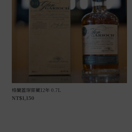
格蘭蓋瑞窖藏12年 0.7L
NT$
1,150