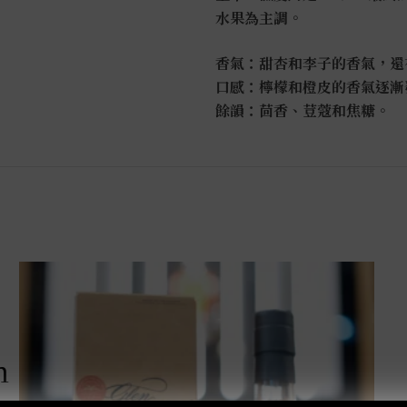
水果為主調。
香氣：甜杏和李子的香氣，還
口感：檸檬和橙皮的香氣逐漸
餘韻：茴香、荳蔻和焦糖。
m