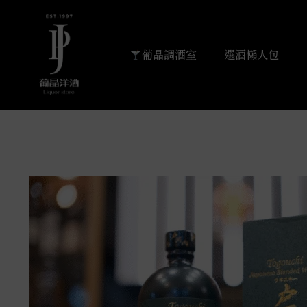
葡晶調酒室
選酒懶人包