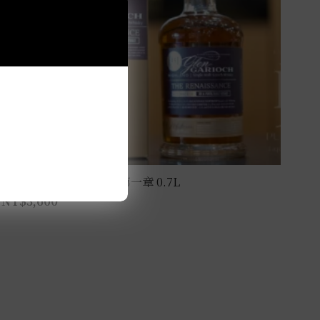
格蘭蓋瑞15年 文藝復興第一章 0.7L
NT$
3,600