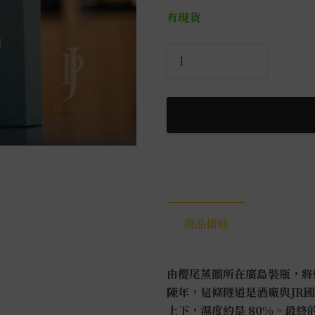
有現貨
戶
和
內
9
年
調
和
威
士
忌
商品描述
0.7L
數
量
由櫻尾蒸餾所在廣島裝瓶，將
陳年，這條隧道是酒廠與JR國
上下，濕度約是 80%。
最終