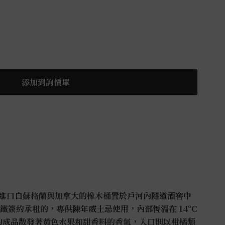
添加到詢價單
進口自蘇格蘭與加拿大的橡木桶置於戶河內隧道酒窖中
鐵簽約承租的，專供陳年威士忌使用，內部恆溫在 14°C
的成品散發著黃色水果和甜香料的香氣，入口則以柑橘類