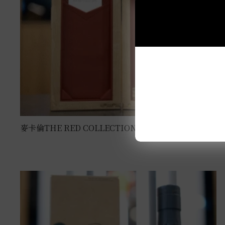
麥卡倫THE RED COLLECTION 50年 0.7L