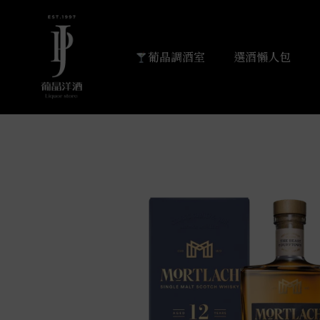
葡晶調酒室
選酒懶人包