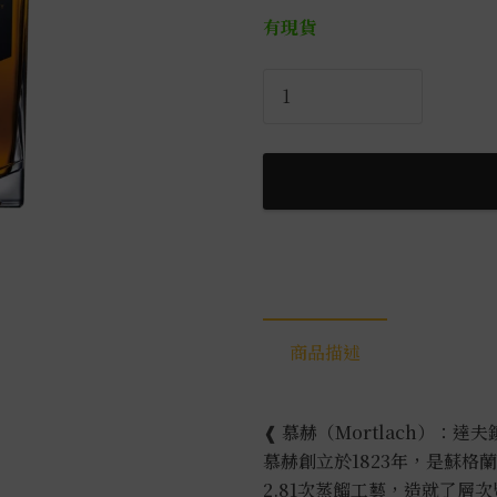
有現貨
慕
赫
12
年
0.7L
數
量
商品描述
❰ 慕赫（Mortlach）：達
慕赫創立於1823年，是蘇
2.81次蒸餾工藝，造就了