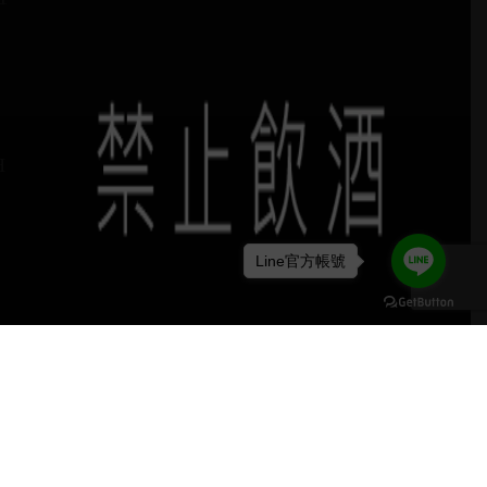
H
Line官方帳號
keyboard_arrow_up