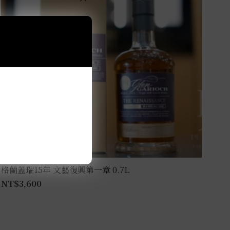
格蘭蓋瑞15年 文藝復興第一章 0.7L
NT$
3,600