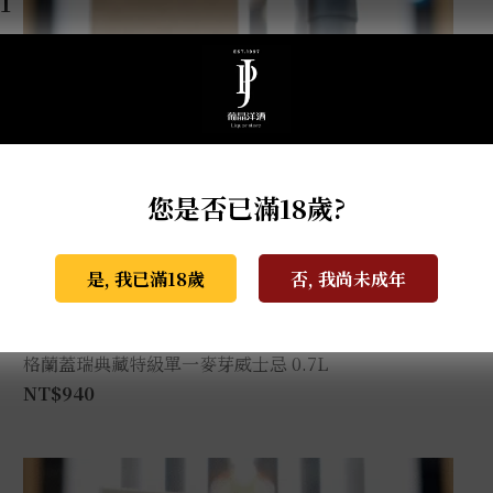
您是否已滿18歲?
是, 我已滿18歲
否, 我尚未成年
格蘭蓋瑞典藏特級單一麥芽威士忌 0.7L
NT$
940