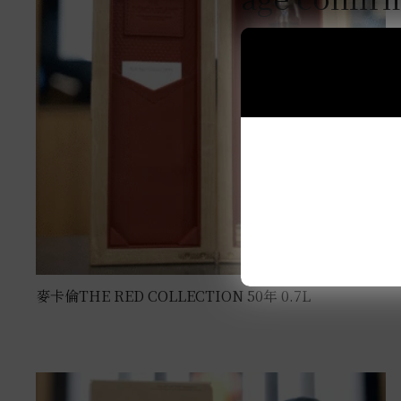
麥卡倫THE RED COLLECTION 50年 0.7L