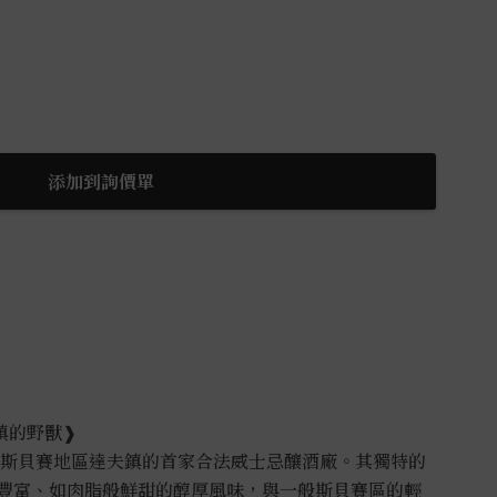
添加到詢價單
夫鎮的野獸❱
格蘭斯貝賽地區達夫鎮的首家合法威士忌釀酒廠。其獨特的
層次豐富、如肉脂般鮮甜的醇厚風味，與一般斯貝賽區的輕