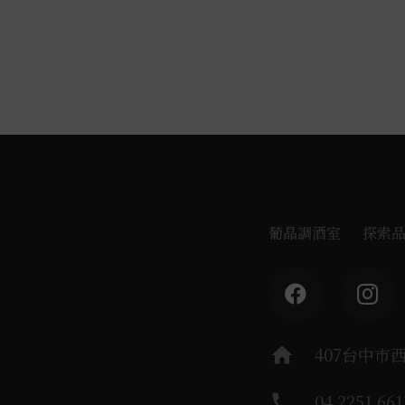
葡晶調酒室
探索
home
407台中市
phone
04 2251 661