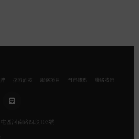
品牌
探索酒款
服務項目
門市據點
聯絡我們
西屯區河南路四段103號
1