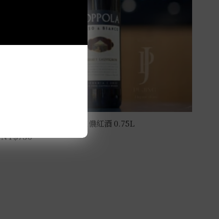
教父酒莊R&B卡本內蘇維儂紅酒 0.75L
NT$
750