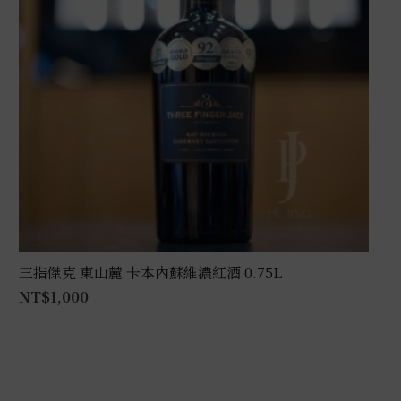
三指傑克 東山麓 卡本內蘇維濃紅酒 0.75L
NT$
1,000