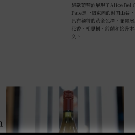
白
這款葡萄酒展現了Alice Be
酒
Paie是一個東向的封閉山
0.75L
具有獨特的黃金色澤，並發展
數
花香、相思樹、鈴蘭和接骨木
量
久。
m