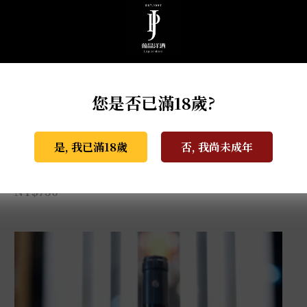
您是否已滿18歲?
是, 我已滿18歲
否, 我尚未成年
教父酒莊R&B夏多內白酒 0.75L
NT$
750