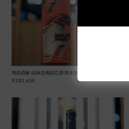
瑪西酒廠 經典亞瑪諾紅酒 馬年限定尊爵禮盒 0.75L
NT$
2,650