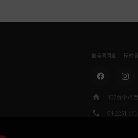
葡晶調酒室
探索
home
407台中市
phone
04 2251 661