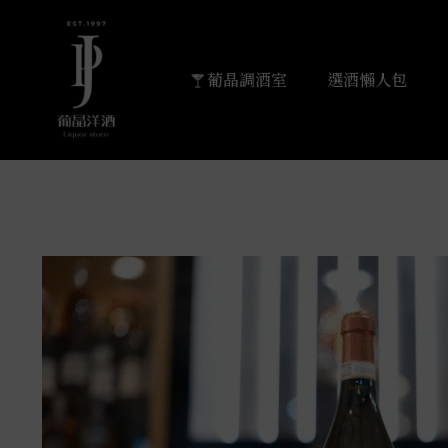
葡晶調酒室
選酒懶人包