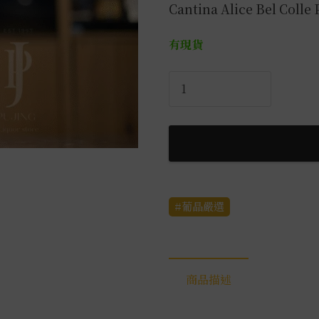
Cantina Alice Bel Colle
有現貨
愛
麗
絲
之
丘
旗
艦
葡晶嚴選
系
列
Paie
Moscato
商品描述
微
甜