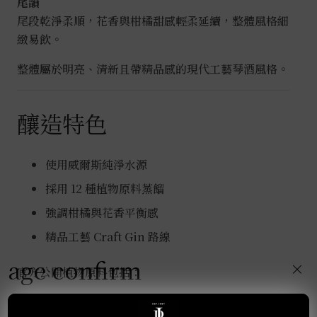
尾韻
尾段乾淨柔順，花香與柑橘甜感輕柔延續，整體風格細
緻易飲。
整體屬於明亮、清新且帶精品感的現代工藝琴酒風格。
釀造特色
使用威爾斯純淨水源
採用 12 種植物原料蒸餾
強調柑橘與花香平衡感
精品工藝 Craft Gin 路線
age confirm
×
官方公開植物原料包括：
杜松子（Juniper）