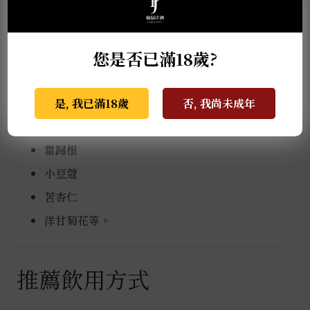
檸檬皮
萊姆皮
您是否已滿18歲?
葡萄柚皮
柳橙皮
甘草
是, 我已滿18歲
否, 我尚未成年
鳶尾根
當歸根
小豆蔻
苦杏仁
洋甘菊花等。
推薦飲用方式