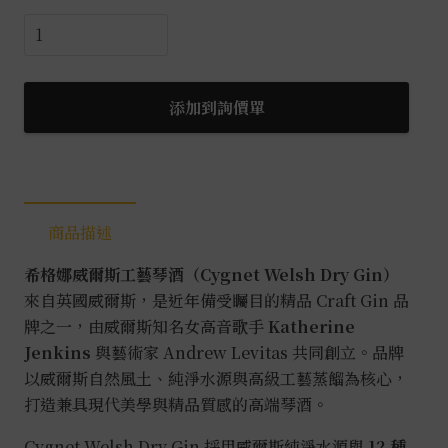
希
格
娜
威
添加到詢價單
爾
斯
工
藝
商品描述
琴
酒
希格娜威爾斯工藝琴酒（Cygnet Welsh Dry Gin）
0.7L
來自英國威爾斯，是近年備受矚目的精品 Craft Gin 品
數
牌之一，由威爾斯知名女高音歌手
Katherine
量
Jenkins
與藝術家 Andrew Levitas 共同創立。品牌
以威爾斯自然風土、純淨水源與高級工藝蒸餾為核心，
打造兼具現代美學與精品質感的高端琴酒。
Cygnet Welsh Dry Gin 採用威爾斯純淨水源與
12 種