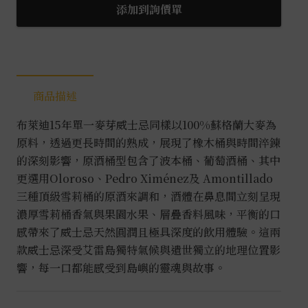
15
添加到詢價單
年
0.7L
數
量
商品描述
布萊迪15年單一麥芽威士忌同樣以100%蘇格蘭大麥為
原料，透過更長時間的熟成，展現了橡木桶與時間淬鍊
的深刻影響，原酒桶型包含了波本桶、葡萄酒桶、其中
更選用Oloroso、Pedro Ximénez及 Amontillado
三種頂級雪莉桶的原酒來調和，酒體在鼻息間立刻呈現
濃厚雪莉桶香氣與果園水果、層疊香料風味，平衡的口
感帶來了威士忌天然圓潤且極具深度的飲用體驗。這兩
款威士忌深受艾雷島獨特氣候與遺世獨立的地理位置影
響，每一口都能感受到島嶼的靈魂與故事。