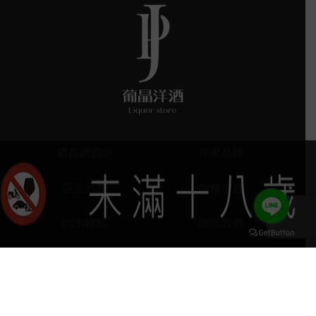
葡晶調酒室
探索品牌
探索酒款
服務項目
門市據點
聯絡我們
keyboard_arrow_up