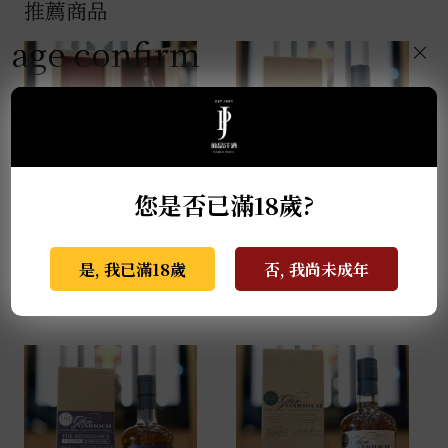
推薦商品
age confirm
×
您是否已滿18歲?
麥卡倫THE RED
格蘭蓋瑞典藏特級單一
COLLECTION 50年
麥芽威士忌 0.7L
是, 我已滿18歲
否, 我尚未成年
0.7L
NT$
940