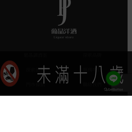
葡晶調酒室
探索品牌
探索酒款
服務項目
門市據點
聯絡我們
keyboard_arrow_up