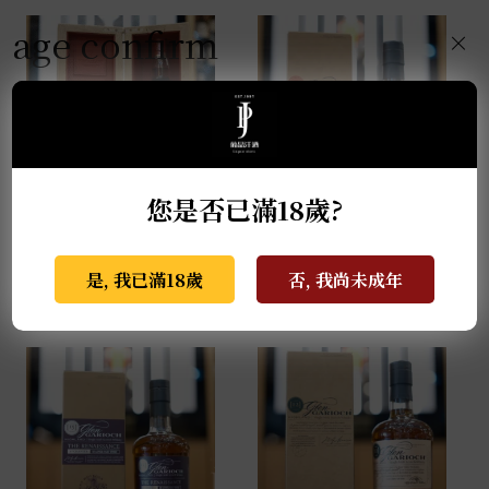
age confirm
×
您是否已滿18歲?
麥卡倫THE RED
格蘭蓋瑞典藏特級單一
COLLECTION 50年
麥芽威士忌 0.7L
0.7L
是, 我已滿18歲
否, 我尚未成年
NT$
940