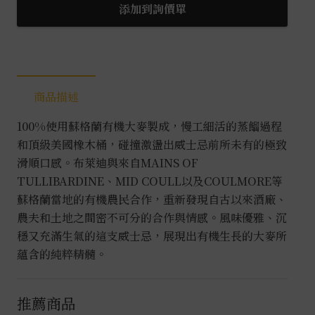
經
添加到詢價單
典
萊
迪
0.7L
商品描述
數
量
100%使用蘇格蘭有機大麥製成，慢工細活的蒸餾過程
和頂級美國橡木桶，碰撞激盪出威士忌前所未有的極致
滑順口感。布萊迪與來自MAINS OF
TULLIBARDINE、MID COULL以及COULMORE等
蘇格蘭當地的有機農民合作，重新發現自古以來酒廠、
農夫和土地之間密不可分的合作與情感。風味優雅、沉
穩又充滿生氣的這支威士忌，展現出有機生長的大麥所
蘊含的純粹精髓。
推薦商品