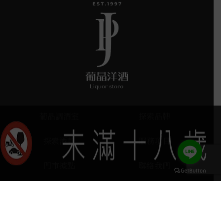
葡晶調酒室
探索品牌
探索酒款
服務項目
門市據點
聯絡我們
keyboard_arrow_up