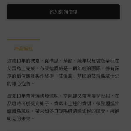
迪
波
添加到詢價單
夏
10
年
0.7L
商品描述
數
量
這款10年的波夏，從構思、蒸餾、陳年以及裝瓶全程在
艾雷島上完成。布萊迪酒廠是一個年輕的團隊，擁有深
厚的價值觀及製作終極「艾雷島」基因的艾雷島威士忌
的雄心抱負。
波夏10
年帶著燒烤煙燻味，辛辣卻又帶著麥芽香甜，在
品嚐時可感受到椰子、香草卡士達的香甜，帶點煙燻牡
蠣海島風味，帶來如冬日暖陽般清澈愉悅的感受，擁抱
明亮的未來。