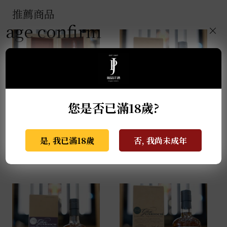
推薦商品
age confirm
×
您是否已滿18歲?
麥卡倫THE RED
格蘭蓋瑞典藏特級單一
COLLECTION 50年
麥芽威士忌 0.7L
是, 我已滿18歲
否, 我尚未成年
0.7L
NT$
940