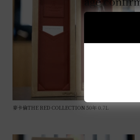
age confir
麥卡倫THE RED COLLECTION 50年 0.7L