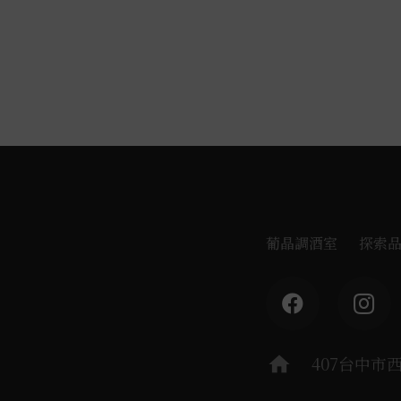
葡晶調酒室
探索
home
407台中市