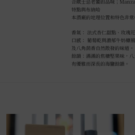
莉
合威士忌老饕的品味；Manz
桶
特點與布納哈
0.7L
本酒廠的地理位置和特色非常
數
量
香氣： 法式杏仁甜點、玫瑰
口感： 葡萄乾與濃郁牛奶糖
及八角茴香自然散發的味道。
餘韻：滿滿的焦糖堅果味，八
有優雅而深長的海鹽餘韻。