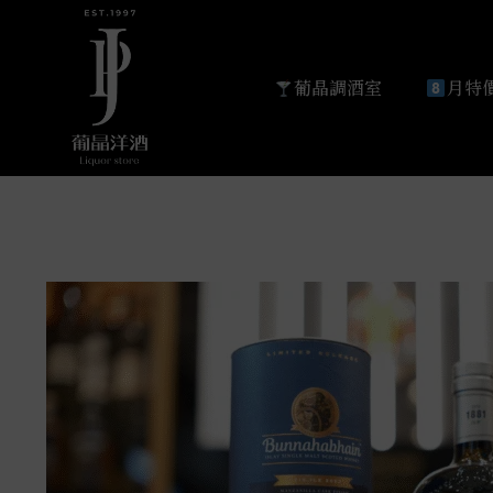
葡晶調酒室
月特價