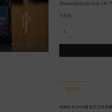
Bunnahbhain Feis Lle 1
有現貨
布
納
哈
本
1998
嘉
年
華
曼
查
商品描述
尼
亞
雪
布納哈本1998曼查尼亞雪