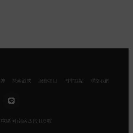
品牌
探索酒款
服務項目
門市據點
聯絡我們
西屯區河南路四段103號