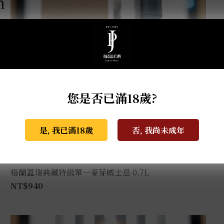
m
您是否已滿18歲?
是, 我已滿18歲
否, 我尚未成年
格蘭蓋瑞典藏特級單一麥芽威士忌 0.7L
NT$
940