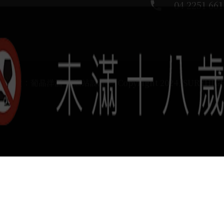
phone
04 2251 661
運負責：葡晶洋酒 / 網站設計 Ⓒ Copyright 2024, SUREHIG