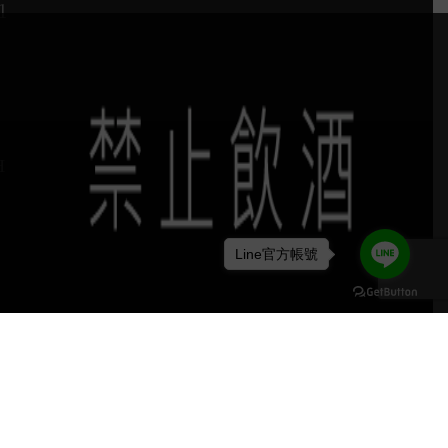
1
H
Line官方帳號
keyboard_arrow_up