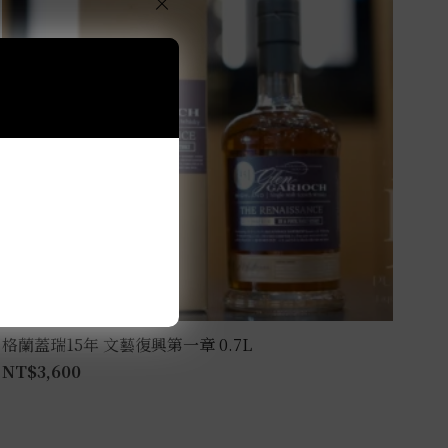
×
格蘭蓋瑞15年 文藝復興第一章 0.7L
NT$
3,600