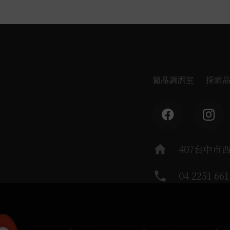
葡晶調酒室
探索
home
407台中市
phone
04 2251 661