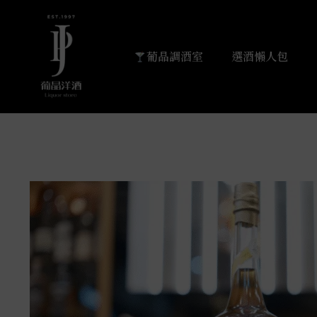
葡晶調酒室
選酒懶人包