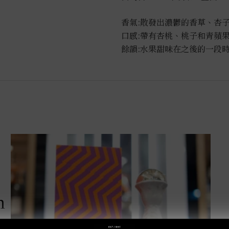
香氣:散發出濃鬱的香草、杏
口感:帶有杏桃、桃子和青蘋
餘韻:水果甜味在之後的一段
m