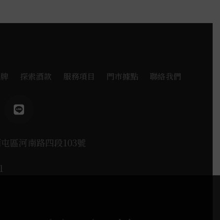
品牌
探索酒款
服務項目
門市據點
聯絡我們
西屯區河南路四段103號
1