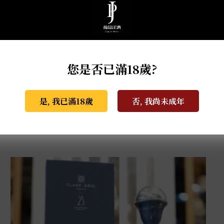
您是否已滿18歲?
是, 我已滿18歲
否, 我尚未成年
克斯阿蘇爾-冠軍榮耀 世界盃限量版 1L
NT$
81,000