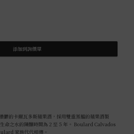
添加到詢價單
濃鬱的卡爾瓦多斯蘋果酒，採用雙重蒸餾的蘋果酒製
的生命之水的陳釀時間為 2 至 5 年。 Boulard Calvados
oulard 家族代代相傳。