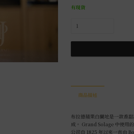
有現貨
布
拉
德
蘋
果
白
蘭
地
0.7L
數
商品描述
量
布拉德蘋果白蘭地是一款香甜
成。 Grand Solage 中使用
公司自 1825 年以來一直由 B