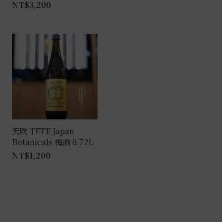
NT$
3,200
天吹 TETE Japan
Botanicals 梅酒 0.72L
NT$
1,200