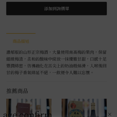
正
宗
添加到詢價單
濃
郁
梅
酒
商品描述
1.8L
數
濃郁版的山形正宗梅酒，大量使用南高梅的果肉，保留
量
細緻梅渣，柔和的酸味中綻放一抹優雅甘甜，口感十足
豐潤綿密，彷彿融化在舌尖上的奶油般絲滑，入喉後回
甘的梅子香氣綿延不絕，一飲便令人難以忘懷。
推薦商品
age confirm
×