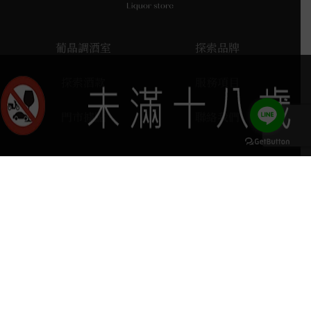
葡晶調酒室
探索品牌
探索酒款
服務項目
門市據點
聯絡我們
keyboard_arrow_up
home
407台中市西屯區河南路四段103號
phone
04 2251 6611