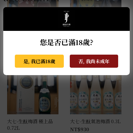
季之梅 0.7L
大七-生酛梅酒 0.72L
您是否已滿18歲?
NT$
2,880
NT$
1,499
是, 我已滿18歲
否, 我尚未成年
大七-生酛梅酒 極上品
大七-生酛氣泡梅酒 0.3L
0.72L
NT$
930