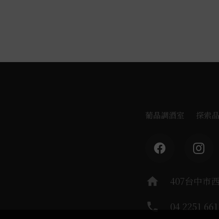
葡晶調酒室
探索
home
407台中市
phone
04 2251 661