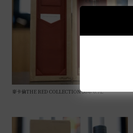
麥卡倫THE RED COLLECTION 50年 0.7L