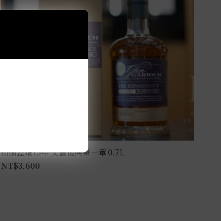
格蘭蓋瑞15年 文藝復興第一章 0.7L
NT$
3,600