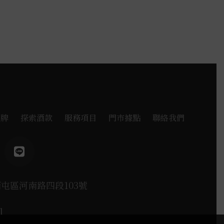
品牌
探索酒款
服務項目
門市據點
聯絡我們
西屯區河南路四段103號
1