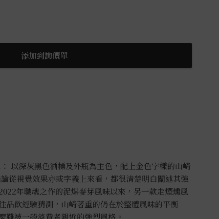
添加到詢價單
e First： 以深灰黑色酒標及外瓶為主色，配上金色字樣的山崎
First，無論從視覺效果亦或字義上來看，都很清楚明白闡述其強
2022年職魂之作的泥煤麥芽風味以來，另一款走煙燻風
往品飲經驗猜測，山崎著重的仍在於整體風味的平衡
麼難被一般消費者親近的強烈風格。