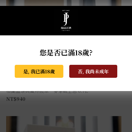
您是否已滿18歲?
是, 我已滿18歲
否, 我尚未成年
格蘭蓋瑞典藏特級單一麥芽威士忌 0.7L
NT$
940