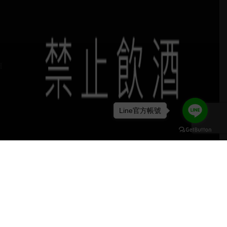
H
Line官方帳號
keyboard_arrow_up