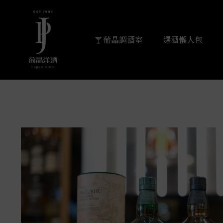
葡晶調酒室
選酒懶人包