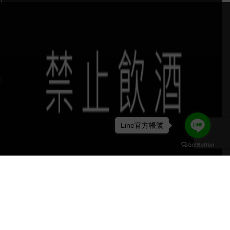
1
H
Line官方帳號
keyboard_arrow_up