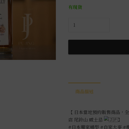
有現貨
黑
木
本
店
尾
鈴
山
美
國
桶
商品描述
威
士
忌
【 日本當地預約販售商品，全台
0.7L
店 尾鈴山 威士忌
】
數
#日本獨家桶型
#自家大麥
#