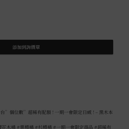
添加到詢價單
”個位數”超稀有配額 ! 一期一會限定日威 ! – 黑木本
櫻花木桶
#栗樽桶
#杉樽桶
#一期一會限定商品
#超稀有