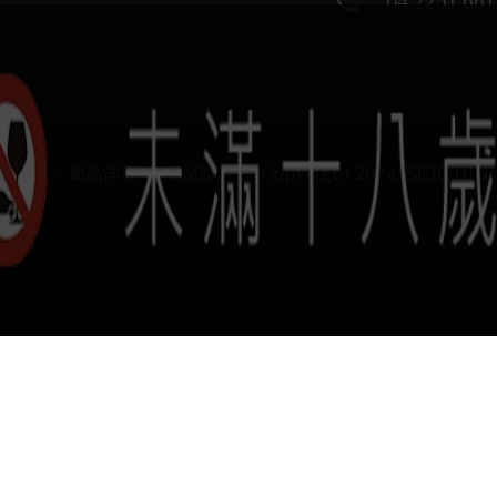
phone
04 2251 661
運負責：葡晶洋酒 / 網站設計 Ⓒ Copyright 2024, SUREHIG