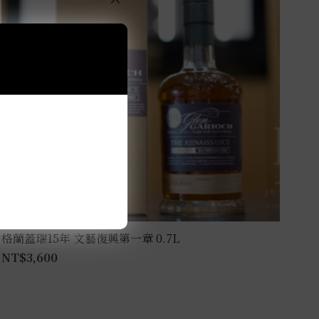
格蘭蓋瑞15年 文藝復興第一章 0.7L
NT$
3,600