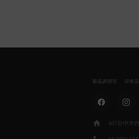
葡晶調酒室
探索
home
407台中市