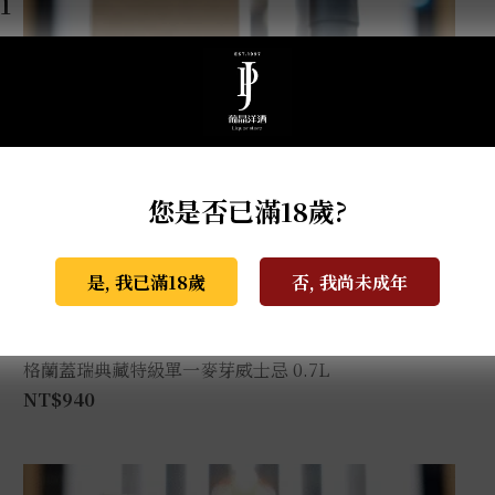
您是否已滿18歲?
是, 我已滿18歲
否, 我尚未成年
格蘭蓋瑞典藏特級單一麥芽威士忌 0.7L
NT$
940