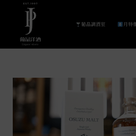
葡晶調酒室
月特價