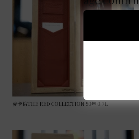
麥卡倫THE RED COLLECTION 50年 0.7L