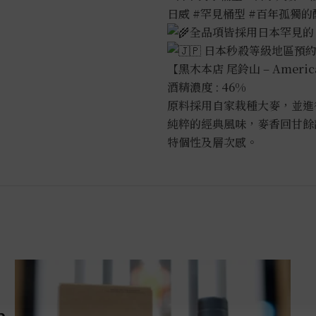
量
日威
#罕見桶型
#百年孤獨的
全品項皆採用日本罕見的 
日本秒殺等級地區預約
【黑木本店 尾鈴山 – Ameri
酒精濃度 : 46%
原料採用自家栽種大麥，並進
純粹的經典風味，麥香回甘餘
特個性及層次感。
m