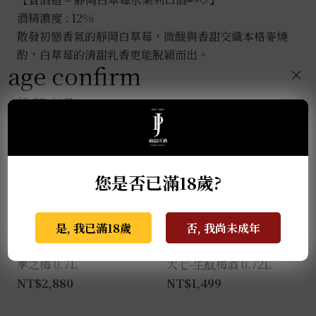
酒精濃度 : 12%
散發初戀香氣的靜岡白草莓，微酸與香甜交織本格麥燒
酌，白草莓的清甜乳香更能脫穎而出。
age confirm
×
推薦商品
您是否已滿18歲?
是, 我已滿18歲
否, 我尚未成年
季之梅 0.7L
大七-生酛梅酒 0.72L
NT$
2,880
NT$
1,499