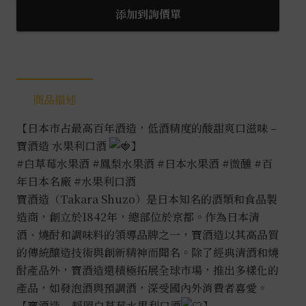
靜
添加到詢價單
岡
白
草
莓
商品描述
酒
0.7L
【日本市占最高百年酒造，低酒精度的酸甜爽口滋味 –
數
寶酒造 水果利口酒
】
量
#白草莓水果酒
#鳳梨水果酒
#日本水果酒
#微醺
#百
年日本名廠
#水果利口酒
寶酒造（Takara Shuzo）是日本知名的酒類和食品製
造商，創立於1842年，總部位於京都。作為日本清
酒、燒酎和調味料的領導品牌之一，寶酒造以其高品質
的傳統釀造技術與創新精神而聞名。除了經典清酒和燒
酎產品外，寶酒造還積極拓展全球市場，推出多樣化的
產品，如發泡酒與預調酒，深受國內外消費者喜愛。
【寶酒造 – 靜岡白草莓水果利口酒
】