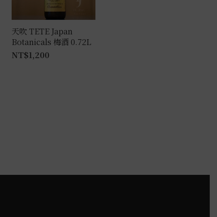
天吹 TETE Japan
Botanicals 梅酒 0.72L
NT$
1,200