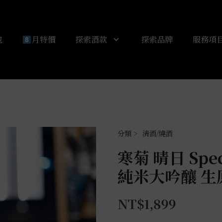
包
月特價
探索酒款
探索品牌
服務項
清酒/燒酒
寒菊 晴日 Spe
純米大吟釀 生原
NT$
1,899