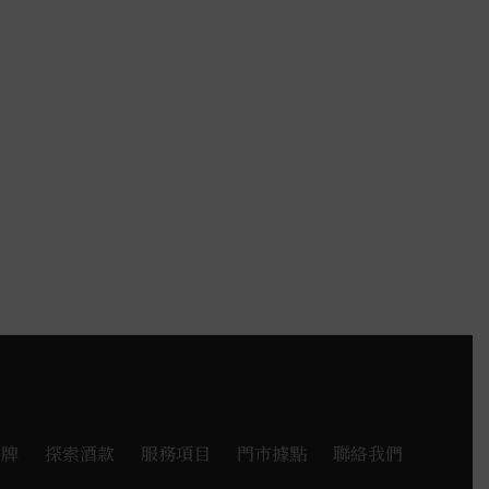
擇
選
項
品牌
探索酒款
服務項目
門市據點
聯絡我們