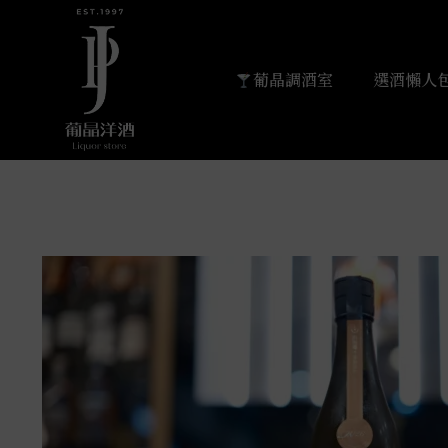
葡晶調酒室
選酒懶人