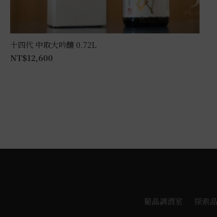
十四代 中取大吟釀 0.72L
NT$
12,600
葡晶調酒室
探索