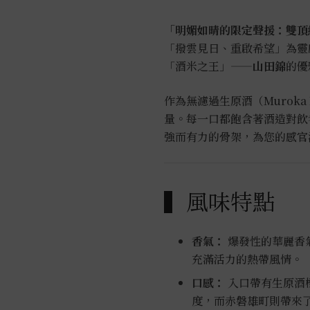
「明媚如晴的限定聲援：雙頂
「撥雲見日、重啟希望」為靈
「酒米之王」——
山田錦
的優
作為無濾過生原酒（Muroka
量。每一口都飽含著酒造對飲者的
強而有力的骨架，為您的感官
▍風味特點
香氣：
爆發性的華麗香
充滿活力的熱帶風情。
口感：
入口帶有生原酒
度，而赤磐雄町則帶來