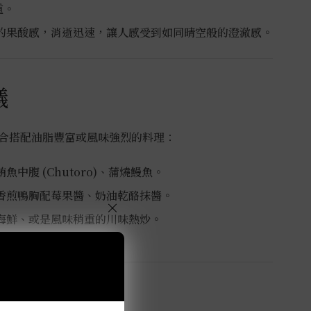
重。
的果酸感，消逝迅速，讓人感受到如同晴空般的澄澈感。
議
合搭配油脂豐富或風味強烈的料理：
魚中腹 (Chutoro)、蒲燒鰻魚。
香煎鴨胸配莓果醬、奶油乾酪抹醬。
×
海鮮、或是風味稍重的川味熱炒。