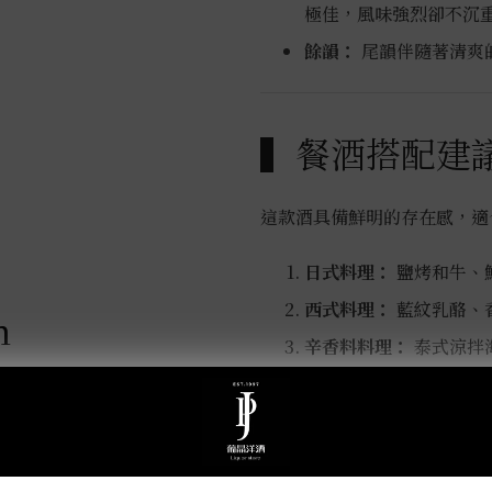
極佳，風味強烈卻不沉
餘韻：
尾韻伴隨著清爽
▍餐酒搭配建
這款酒具備鮮明的存在感，適
日式料理：
鹽烤和牛、鮪
西式料理：
藍紋乳酪、
m
辛香料料理：
泰式涼拌