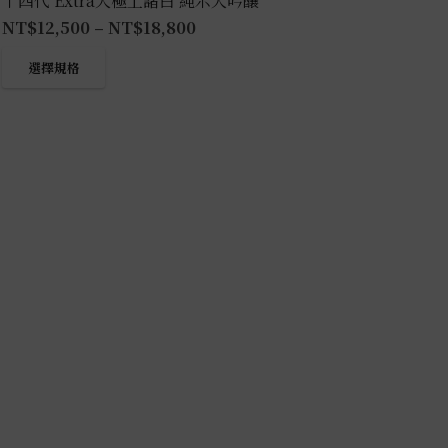
十四代 Extra大極上諸白 純米大吟釀
NT$
12,500
–
NT$
18,800
此
選擇規格
產
品
有
多
種
款
式。
可
在
產
品
頁
面
選