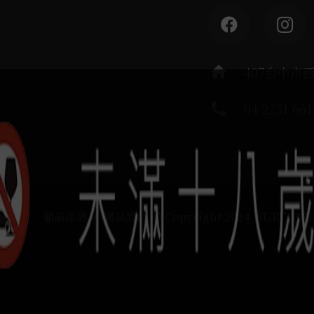
home
407台中市
phone
04 2251 661
運負責：葡晶洋酒 / 網站設計 Ⓒ Copyright 2024, SUREHIG