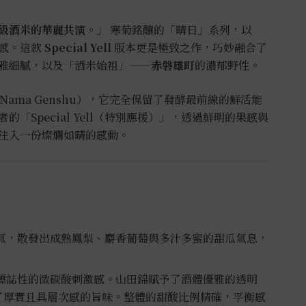
級酒米的華麗共演。」
寒菊銘釀的「晴日」系列，以
感。這款
Special Yell
版本更是極致之作，巧妙融合了
雅細膩，以及「酒米始祖」——
赤磐雄町
的濃郁野性。
 Nama Genshu），它完全保留了發酵最前線的鮮活能
「Special Yell（特別應援）」，透過鮮明的果感與
注入一份燦爛如晴的感動。
氣，散發出成熟鳳梨、麝香葡萄與多汁多蜜的甜瓜氣息，
標誌性的微碳酸刺激感。山田錦賦予了酒體優雅的透明
了厚實且具層次感的旨味。整體的甜酸比例精確，平衡感