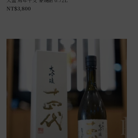
天盃 馬年干支 麥燒酎 0.72L
NT$
3,800