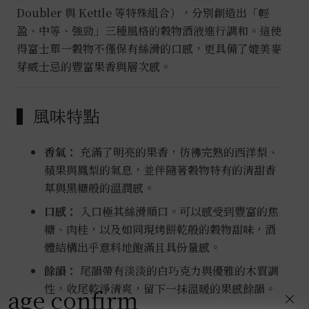
Doubler 與 Kettle 等特殊組合），分別創造出「輕
盈、中等、強勁」三種風格的穀物酒液進行調和。這使
得富士單一穀物不僅保有絲滑的口感，更具備了媲美麥
芽威士忌的豐富果香與層次感。
▍風味特點
香氣：
充滿了明亮的果香，彷彿完熟的西洋梨、
蘋果與鳳梨的氣息，並伴隨著穀物特有的清甜香
草與黑糖般的溫潤感。
口感：
入口極其絲滑順口。可以感受到豐富的焦
糖、肉桂，以及如同現烤餅乾般的穀物甜味，酒
體結構出乎意料地飽滿且具份量感。
餘韻：
尾韻帶有淡淡的白巧克力與優雅的木質調
性，收尾乾淨清爽，留下一抹溫暖的果感餘韻。
age confirm
×