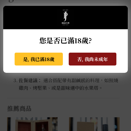
▍飲用與搭配建議
純飲或加冰 (On the Rocks)：
這是感受其層次
感的最佳方式。隨著溫度微調，果香與香草味會
您是否已滿18歲?
交替呈現。
頂級 Highball：
由於酒體紮實，製作成
是, 我已滿18歲
否, 我尚未成年
Highball 後不僅不會被稀釋香氣，反而能激發
出更清爽的果香味，是極受推崇的進階飲法。
佐餐建議：
適合搭配帶有甜鹹感的料理，如照燒
雞肉、烤堅果、或是甜味適中的水果塔。
推薦商品