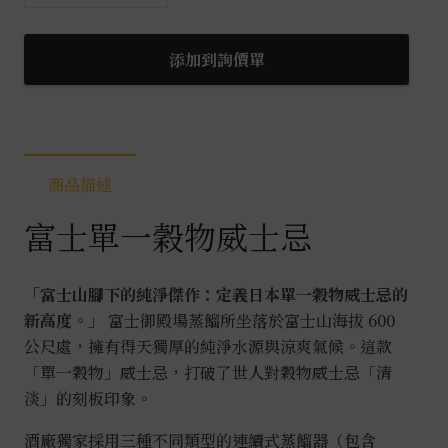
士
單
一
添加到詢價單
穀
物
威
士
商品描述
忌
0.7L
富士單一穀物威士忌
數
量
「富士山腳下的純淨傑作：定義日本單一穀物威士忌的
新高度。」
富士御殿場蒸餾所坐落於富士山海拔 600
公尺處，擁有得天獨厚的純淨水源與涼爽氣候。這款
「單一穀物」威士忌，打破了世人對穀物威士忌「清
淡」的刻板印象。
酒廠獨家採用三種不同類型的連續式蒸餾器（包含