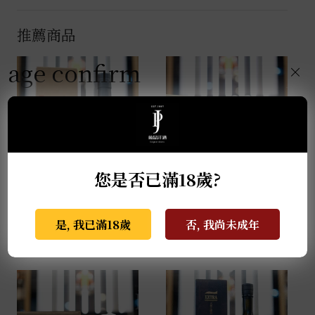
推薦商品
age confirm
×
您是否已滿18歲?
格蘭蓋瑞典藏特級單一
薩摩無双 馬年干支限定
麥芽威士忌 0.7L
酒 0.72L
是, 我已滿18歲
否, 我尚未成年
NT$
940
NT$
2,999