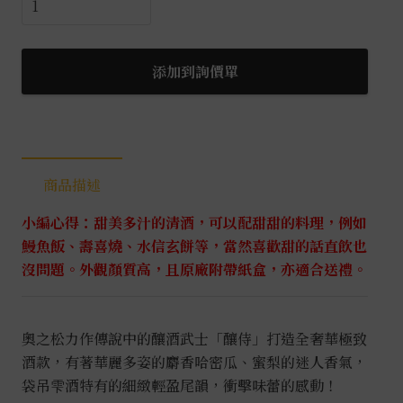
之
松-
釀
添加到詢價單
侍
金
袋
吊
商品描述
純
米
小編心得：甜美多汁的清酒，可以配甜甜的料理，例如
大
鰻魚飯、壽喜燒、水信玄餅等，當然喜歡甜的話直飲也
吟
沒問題。外觀顏質高，且原廠附帶紙盒，亦適合送禮。
釀
0.72L
數
奧之松力作傳說中的釀酒武士「釀侍」打造全奢華極致
量
酒款，有著華麗多姿的麝香哈密瓜、蜜梨的迷人香氣，
袋吊雫酒特有的細緻輕盈尾韻，衝擊味蕾的感動！