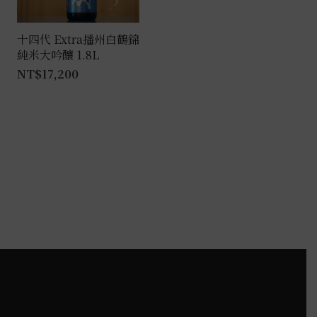
在
產
十四代 Extra播州白鶴錦
純米大吟釀 1.8L
品
NT$
17,200
頁
面
選
擇
選
項