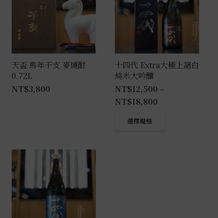
天盃 馬年干支 麥燒酎
十四代 Extra大極上諸白
0.72L
純米大吟釀
NT$
3,800
NT$
12,500
–
NT$
18,800
此
選擇規格
產
品
有
多
種
款
式。
可