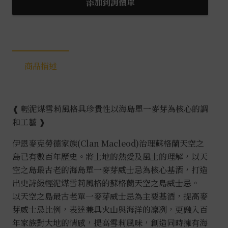
添加到詢價單
商品描述
❰ 輕泥煤雪莉風格具珍貴性以海島單一麥芽為核心的調
和工藝 ❱
伊恩麥克勞德家族(Clan Macleod)治理蘇格蘭天空之
島已有數百年歷史。將土地的熱愛及風土的理解，以天
空之島最古老的海島單一麥芽威士忌為核心基酒，打造
出史詩級輕泥煤雪莉風格的蘇格蘭天空之島威士忌。
以天空之島最古老單一麥芽威士忌為主要基酒，提高麥
芽威士忌比例，表達兼具火山與海洋的凜冽，更融入百
年家族對大地的情感，提高雪莉風味，創造同時擁有海