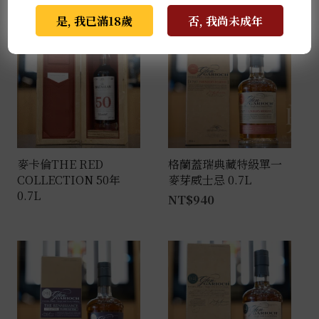
推薦商品
是, 我已滿18歲
否, 我尚未成年
麥卡倫THE RED
格蘭蓋瑞典藏特級單一
COLLECTION 50年
麥芽威士忌 0.7L
0.7L
NT$
940