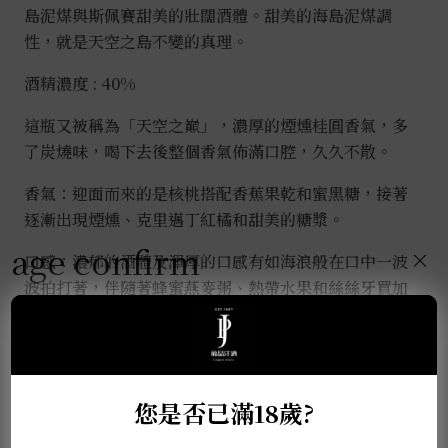
島泥煤與斯佩賽甜美的壯闊酒體。甜美的海島泥煤調
性，就是天空之島不變的真理。
酒精濃度 : 40%
這瓶又被稱為「天空之巔」，濃厚的煙燻桂圓香氣，多
了炭燒味，喝下去後整個香氣佈滿口腔，久久不散。
香氣：迎面而來的是核桃搭配香蕉果乾和蜜黑糖，接著
逐漸出現煙燻、克里邁丁紅橘和甜美的糖漿。
age confirm
×
口感：濃郁的酒體及渾厚的口感有如海浪般在口中一波
波拍打著，伴隨著蜂蜜燕麥粥、熱帶水果和絲絲牙買加
胡椒的辛香。
尾韻：無比濃郁的橡木氣息結合甜美果乾，及隱約透漏
著的一絲泥煤及煙燻味。
您是否已滿18歲?