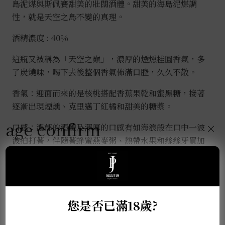
島泥煤與斯佩賽甜美的壯闊酒體。甜美的海島泥煤調
性，就是天空之島不變的真理。
酒精濃度 : 40%
這瓶又被稱為「天空之巔」，濃厚的煙燻桂圓香氣，多
了炭燒味，喝下去後整個香氣佈滿口腔，久久不散。
香氣：迎面而來的是核桃搭配香蕉果乾和蜜黑糖，接著
逐漸出現煙燻、克里邁丁紅橘和甜美的糖漿。
age confirm
×
口感：濃郁的酒體及渾厚的口感有如海浪般在口中一波
波拍打著，伴隨著蜂蜜燕麥粥、熱帶水果和絲絲牙買加
胡椒的辛香。
尾韻：無比濃郁的橡木氣息結合甜美果乾，及隱約透漏
著的一絲泥煤及煙燻味。
您是否已滿18歲?
推薦商品