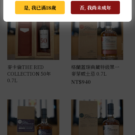
是, 我已滿18歲
否, 我尚未成年
麥卡倫THE RED
格蘭蓋瑞典藏特級單一
COLLECTION 50年
麥芽威士忌 0.7L
0.7L
NT$
940