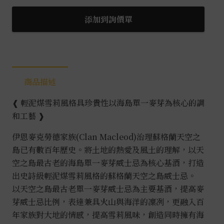
之
島
添加到詢價單
21
年
0.7L
數
商品描述
量
❰ 輕泥煤雪莉風格具珍貴性以海島單一麥芽為核心的調
和工藝 ❱
伊恩麥克勞德家族(Clan Macleod)治理蘇格蘭天空之
島已有數百年歷史。將土地的熱愛及風土的理解，以天
空之島最古老的海島單一麥芽威士忌為核心基酒，打造
出史詩級輕泥煤雪莉風格的蘇格蘭天空之島威士忌。
以天空之島最古老單一麥芽威士忌為主要基酒，提高麥
芽威士忌比例，表達兼具火山與海洋的凜冽，更融入百
年家族對大地的情感，提高雪莉風味，創造同時擁有海