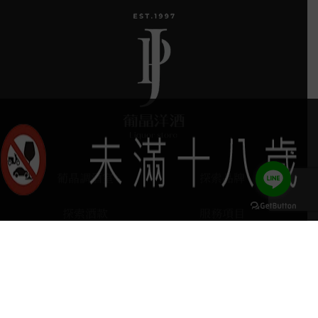
葡晶調酒室
探索品牌
探索酒款
服務項目
門市據點
聯絡我們
keyboard_arrow_up