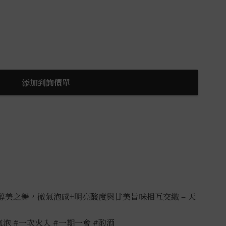
添加到詢價單
的醇美之舞，微氣泡感+明亮酸度與甘美旨味相互交織 – 天
氣泡
#一次火入
#一期一會
#酌酒