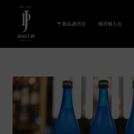
葡晶調酒室
選酒懶人包