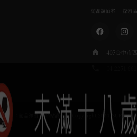
葡晶調酒室
探索
home
407台中市
phone
04 2251 661
運負責：葡晶洋酒 / 網站設計 Ⓒ Copyright 2024, SUREHIG