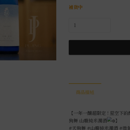
補貨中
天
狗
舞
山
廢
純
米
濁
酒
0.72L
商品描述
數
量
【一年一釀超限定 ! 星空下
狗舞 山廢純米濁酒
】
#天狗舞
#山廢純米濁酒
#微