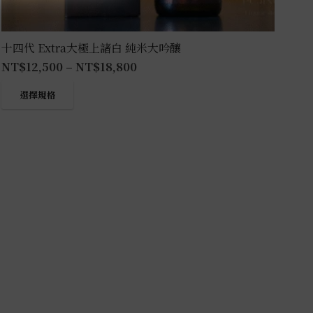
十四代 Extra大極上諸白 純米大吟釀
NT$
12,500
–
NT$
18,800
此
選擇規格
產
品
有
多
種
款
式。
可
在
產
品
頁