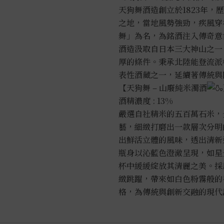
天狗舞酒造創立於1823年
之地，當地風勢強勁，疾風穿
舞」為名，為銘酒注入傳奇意
酒造汲取自日本三大神山之一
厚的條件。秉承北陸能登流派
表性酒藏之一，延續著傳統與
【天狗舞 – 山廢純米濁酒
酒精濃度 : 13%
嚴選自社精米的五百萬石米，
藝，細緻打磨出一款層次分明
出鮮活立體的風味，透出清新
瓶身以沁藍色澄澈呈現，如星
杯中緩緩綻放其清麗之美。採
緻跳躍，帶來如白色粉霧般的
格，為傳統與創新交融的現代