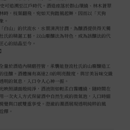
，歷史可追溯至江戶時代。酒造座落於群山環繞、林木蒼翠
林時，枝葉翻飛，宛如天狗踏風起舞，因而以「天狗
象。
「白山」的伏流水，水質清冽甘潤，為釀酒提供得天獨
杜氏的精湛工藝，以山廢釀法為特色，成為該釀法的代
匠心的結晶至今。
】
全量於酒造內精磨控管，承襲能登流杜氏的山廢釀造工
的佳釀。酒體擁有高達2.0的明亮酸度，與甘美旨味交織
透明的氣息，入口令人心神一振。
光映照湖面般純淨，酒液則如輕柔白霧纏繞，隨時間在
用一次火入方式保留酒中自然生成的微氣泡，入口時細
視覺與口感雙重享受。澄澈的濁酒展現透明純粹的風
詮釋。