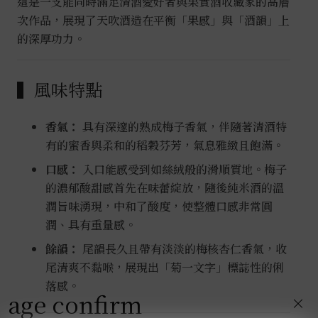
這是一支能同時滿足清酒愛好者與果實酒收藏家的高層
次作品，展現了天吹酒造在平衡「果感」與「酒韻」上
的深厚功力。
▍風味特點
香氣：
具有深邃的熟成梅子香氣，伴隨著清酒特
有的蜜香與柔和的稻穀芬芳，氣息雅緻且飽滿。
口感：
入口能感受到如絲絨般的滑順質地。梅子
的濃郁酸甜感首先在味蕾綻放，隨後純米酒的溫
潤旨味湧現，中和了酸度，使整體口感非常圓
潤、具有重量感。
餘韻：
尾韻長久且帶有淡淡的梅核杏仁香氣，收
尾清爽不黏喉，展現出「菊一文字」標誌性的俐
落感。
age confirm
×