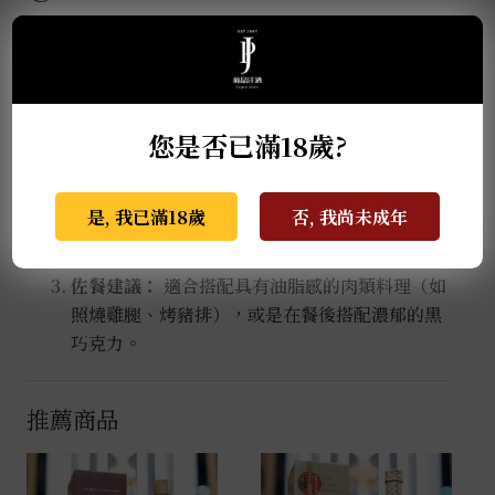
▍品飲與搭配建議
純飲或大冰塊 (On the Rocks)：
這是最能品味
其層次感的方式。隨著冰塊緩慢融化，可以感受
您是否已滿18歲?
到酒體從濃郁到清雅的奇妙轉變。
溫飲 (Warm)：
令人意外地，這款以純米酒為底
是, 我已滿18歲
否, 我尚未成年
的梅酒在溫熱至
35°C – 40°C
時，香氣會更加奔
放，非常適合冬日飲用。
佐餐建議：
適合搭配具有油脂感的肉類料理（如
照燒雞腿、烤豬排），或是在餐後搭配濃郁的黑
巧克力。
推薦商品