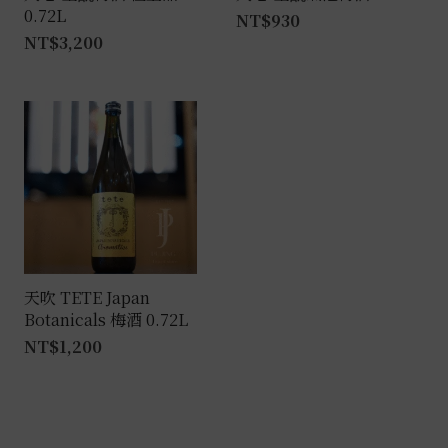
0.72L
NT$
930
NT$
3,200
天吹 TETE Japan
Botanicals 梅酒 0.72L
NT$
1,200