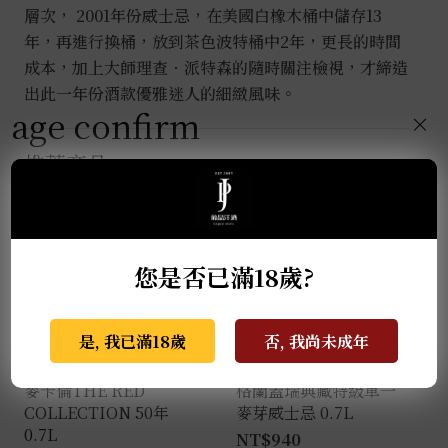
層次， 2001年份威士忌，在美國白橡木桶中儲存13
年
年，再進行換桶，放到茶色波特桶中2年，更長的時間
(2001)0.7L
成本，加上大師理查‧派特森的隨時關注檢視，才締造
數
出此一年份酒款優雅迷人的細緻風味。
量
age confirm
×
推薦商品
您是否已滿18歲?
是, 我已滿18歲
否, 我尚未成年
麥卡倫THE RED
格蘭蓋瑞典藏特級單一
COLLECTION 50年
麥芽威士忌 0.7L
0.7L
NT$
940