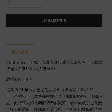
大
摩
大
師
添加到詢價單
典
藏
珍
稀
商品描述
年
份
#Dalmore
#大摩
#大摩大師典藏
#大摩1996
#大摩波
波
特桶
#大摩1998
#大摩2001
特
桶
酒精濃度：40%
限
這款 2001 年份威士忌先在美國白橡木桶中熟成 13
量
年，再轉入茶色波特桶中進行 2 年的細緻換桶，伴隨理
系
查．派特森大師長期而精準的觀察，最終成就了這款優
列
雅迷人的酒液；風味展現葡萄乾、果乾與肉桂般的辛香
15