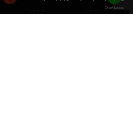
門市據點
聯絡我們
keyboard_arrow_up
home
407台中市西屯區河南路四段103號
phone
04 2251 6611