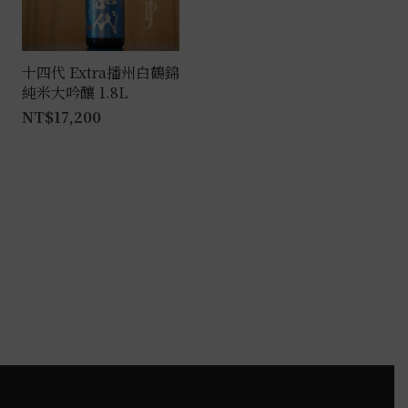
可
在
產
十四代 Extra播州白鶴錦
純米大吟釀 1.8L
品
NT$
17,200
頁
面
選
擇
選
項