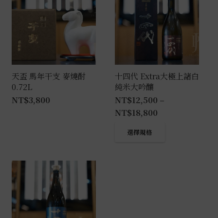
天盃 馬年干支 麥燒酎
十四代 Extra大極上諸白
0.72L
純米大吟釀
NT$
3,800
NT$
12,500
–
NT$
18,800
此
選擇規格
產
品
有
多
種
款
式。