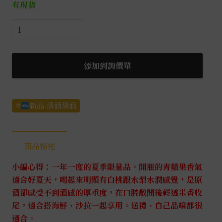
有現貨
大
嶺
三
粒
添加到詢價單
米
山
田
新品-清酒燒酒
錦
夏
的
商品描述
童
小編心得：一年一度的夏季限量品。開瓶的青蘋果香氣
話
適合好夏天，喝起來明顯有白桃跟水梨水潤感覺，是原
美
酒卻感受不到酒感的厚重度，在口腔散開後輕透米香收
人
尾，適合搭海鮮、沙拉一起享用。送禮、自己品嚐都很
魚
適合。
0.72L