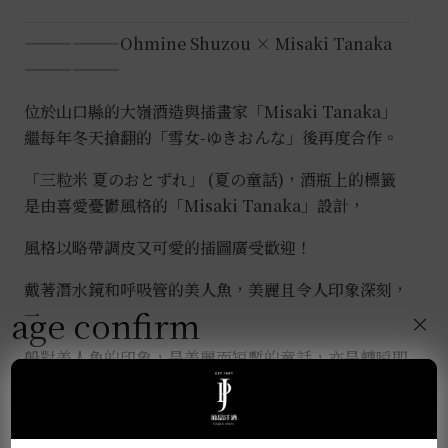
數
——————Ohmine Shuzou × Misaki Tanaka
量
——————
位於山口縣的大嶺酒造與插畫家「Misaki Tanaka」
繼每年冬天搶翻的「雪女-ゆきおんな」後再度合作。
「三粒米 夏のおとずれ」 (夏の童話)，酒瓶上的標籤
是由喜愛憂鬱風格的「Misaki Tanaka」設計，
風格以略帶調皮又可愛的插圖廣受歡迎！
戴著潛水鏡和呼吸管的美人魚，美麗且令人印象深刻，
age confirm
一
×
般對美人魚的印象，是美麗而短暫的童話，亦是轉瞬即
逝的時光。
把充滿夏日氣息的美人魚設計於酒瓶上，與美人魚相遇