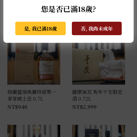
來場短暫的夏日回憶！
您是否已滿18歲?
推薦商品
是, 我已滿18歲
否, 我尚未成年
格蘭蓋瑞典藏特級單一
薩摩無双 馬年干支限定
麥芽威士忌 0.7L
酒 0.72L
NT$
940
NT$
2,999