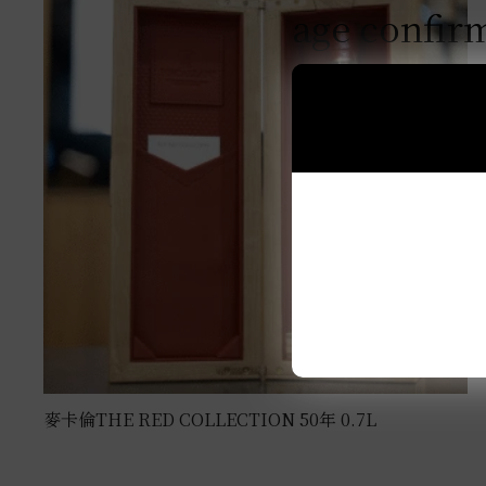
age confir
麥卡倫THE RED COLLECTION 50年 0.7L