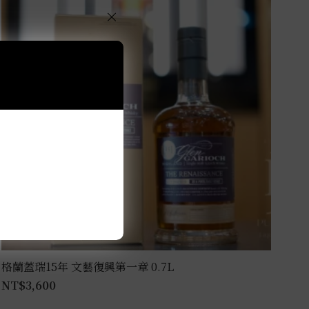
×
格蘭蓋瑞15年 文藝復興第一章 0.7L
NT$
3,600