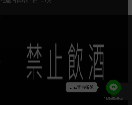
西屯區河南路四段103號
1
H
Line官方帳號
keyboard_arrow_up