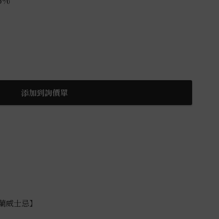
.5%
添加到詢價單
格蘭威士忌】