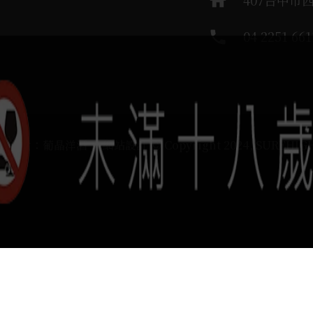
home
407台中市
phone
04 2251 661
運負責：葡晶洋酒 / 網站設計 Ⓒ Copyright 2024, SUREHIG