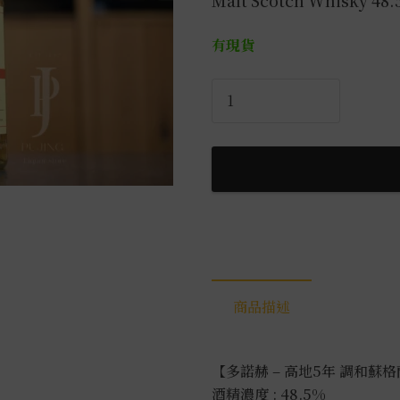
Malt Scotch Whisky 48
有現貨
多
諾
赫
高
地
5
年
調
和
威
商品描述
士
忌
0.7L
【多諾赫 – 高地5年 調和蘇
數
酒精濃度 : 48.5%