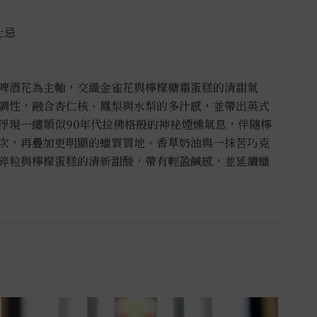
士忌
啤酒花為主軸，交織金雀花與檸檬糖霜蛋糕的清甜氣
調性，融合杏仁核、鳳梨與水梨的多汁感，並帶出英式
浮現一縷類似90年代拉佛格般的神祕煙燻氣息，伴隨檸
次，再疊加更明顯的蠟質質地、香草奶油與一抹苦巧克
碎粒與檸檬蛋糕的清新甜酸，帶有輕盈鹹感，並延續蠟