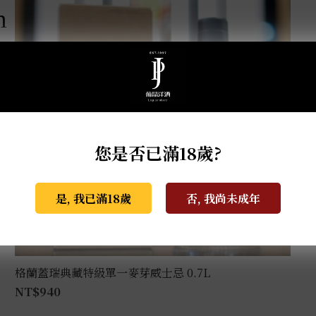
m
您是否已滿18歲?
是, 我已滿18歲
否, 我尚未成年
格蘭蓋瑞典藏特級單一麥芽威士忌 0.7L
NT$
940