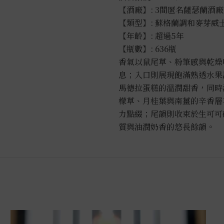
量
【酒廠】: 3間匿名薩瑟蘭酒廠
【類型】: 蘇格蘭調和麥芽威
【年齡】: 超過5年
【瓶數】: 636瓶
香氣以鼠尾草、粉筆感與乾燥
息；入口則展現飽滿熟透水果
馬德拉蛋糕的溫潤甜香，同時
檬草、月桂葉與南薑的辛香層
力點綴；尾韻則收束於生可可
質與油潤奶香的悠長餘韻。