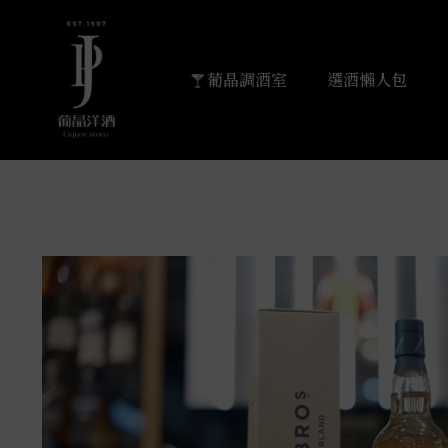
葡晶調酒室
選酒懶人包