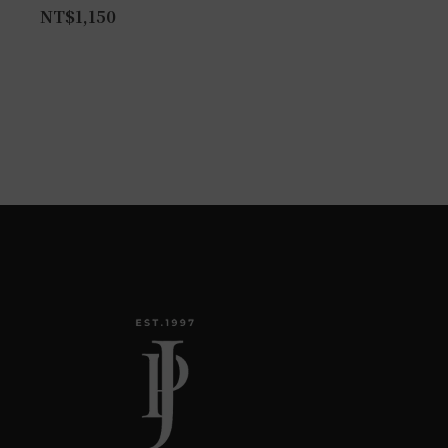
NT$
1,150