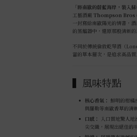
「將南歐的蔚藍海岸，裝入蘇
工藝酒廠
Thompson Bros (
一封寫給南歐陽光的情書，酒
的蒸餾器中，還原那股清新的
不同於傳統倫敦乾琴酒（Lon
富的草本層次，是追求高品質
▍風味特點
核心香氣：
鮮明的柑橘
與羅勒等南歐香草的清
口感：
入口質地驚人地
尖交織，展現出絕佳的