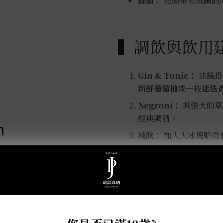
餘韻：
尾韻帶有微鹹的
▍調飲與飲用
Gin & Tonic：
建議搭
新鮮葡萄柚
或一枝
迷迭
Negroni：
其強大的草
經典調酒。
m
純飲：
加入大冰塊略微