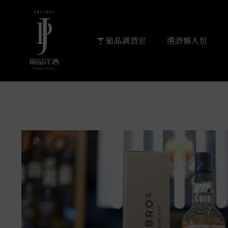
葡晶調酒室
選酒懶人包