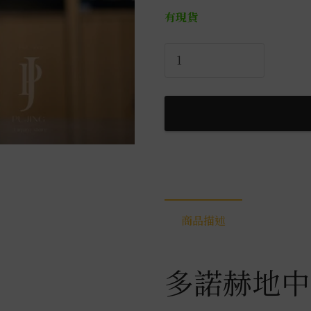
有現貨
多
諾
赫
地
中
海
琴
酒
0.7L
數
商品描述
量
多諾赫地中