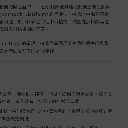
格蘭的匠心瓶中。」
由蘇格蘭最具盛名的獨立裝瓶商與
Dornoch Distillery)
親手操刀。這款地中海琴酒是
廠精選了最具代表性的地中海植物，試圖在蘇格蘭高地
海風與柑橘果園的芬芳。
don Dry）的嚴謹，這款作品展現了極致的明亮度與豐
工藝琴酒愛好者的必收佳作。
皮香氣（佛手柑、檸檬）開場，隨後湧現迷迭香、百里香
新氣息，背景帶有一抹淡淡的杜松子辛香。
滑順，果油感飽滿。地中海香草的辛香與柑橘的酸爽在舌
平衡感與透明度。