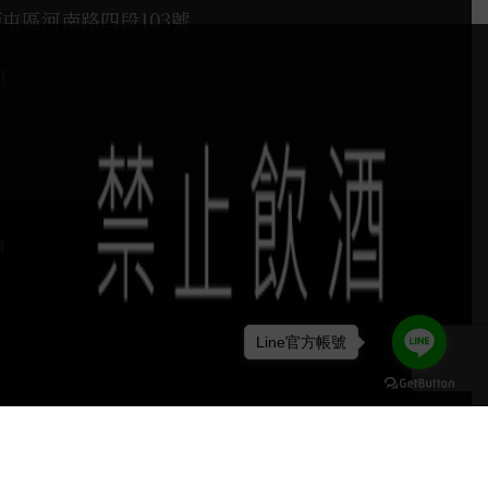
西屯區河南路四段103號
1
H
Line官方帳號
keyboard_arrow_up