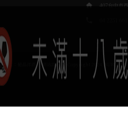
home
407台中市
phone
04 2251 661
運負責：葡晶洋酒 / 網站設計 Ⓒ Copyright 2024, SUREHIG