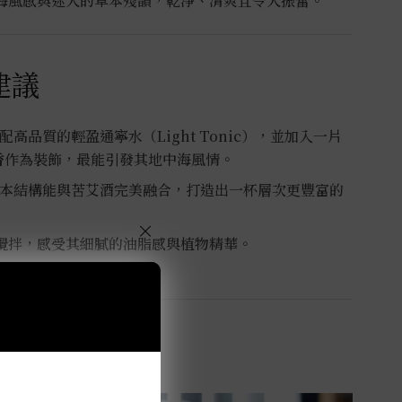
海風感與迷人的草本殘韻，乾淨、清爽且令人振奮。
建議
配高品質的輕盈通寧水（Light Tonic），並加入一片
香
作為裝飾，最能引發其地中海風情。
本結構能與苦艾酒完美融合，打造出一杯層次更豐富的
×
攪拌，感受其細膩的油脂感與植物精華。