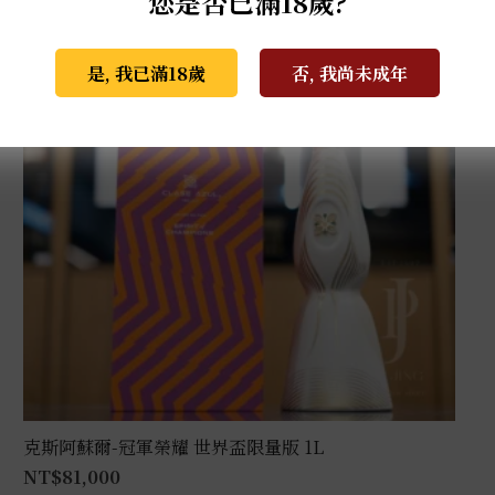
您是否已滿18歲?
是, 我已滿18歲
否, 我尚未成年
克斯阿蘇爾-冠軍榮耀 世界盃限量版 1L
NT$
81,000