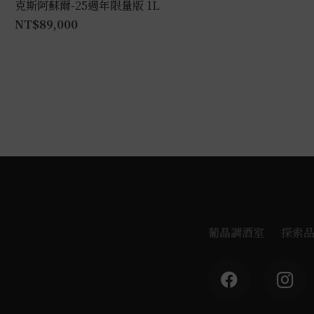
克斯阿蘇爾-25週年限量版 1L
NT$
89,000
葡晶調酒室
探索