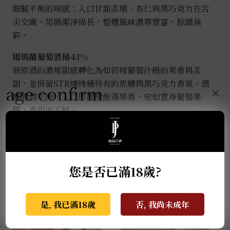
細膩平衡的嗅感；入口甘甜柔順，杏仁與黑巧克力在舌
尖交織。尾韻潔淨綿長，整體風味濃厚豐富，餘韻無
窮。
噶瑪蘭葡萄酒桶43%
將原酒的濃郁甜感轉化為如初榨葡萄汁般的果香與柔
甜，並保留STR燒烤桶特有的焦糖與黑巧克力香氣。酒
age confirm
×
體圓潤平衡，入口即展現飽滿果香，宛如置身葡萄果
園，香甜而不膩。
推薦商品
您是否已滿18歲?
是, 我已滿18歲
否, 我尚未成年