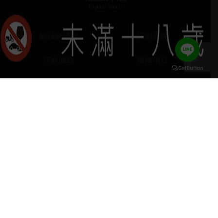
葡晶調酒室
探索品牌
探索酒款
服務項目
門市據點
聯絡我們
keyboard_arrow_up
home
407台中市西屯區河南路四段103號
phone
04 2251 6611