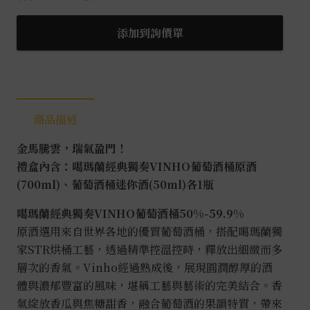
添加到詢價單
商品描述
金馬騰雲，瑞氣盈門！
禮盒內含：噶瑪蘭經典獨奏VINHO葡萄酒桶原酒
(700ml)、葡萄酒桶迷你酒(50ml)各1瓶
噶瑪蘭經典獨奏VINHO葡萄酒桶50%-59.9%
原酒選用來自世界各地的優質葡萄酒桶，搭配噶瑪蘭獨
家STR烘桶工藝，透過精準控溫控時，釋放出細緻而多
層次的香氣。Vinho經過熟成後，展現圓潤醇厚的酒
體與濃郁豐富的風味，堪稱工藝與藝術的完美結合。香
氣綻放香瓜與焦糖甜香，融合葡萄酒的果韻特質，帶來