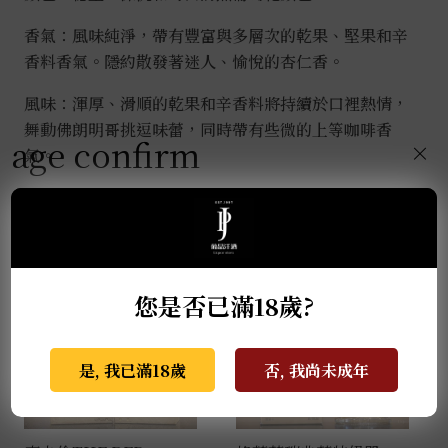
香氣：風味純淨，帶有豐富與多層次的乾果、堅果和辛
香料香氣。隱約散發著迷人、愉悅的杏仁香。
風味：渾厚、滑順的乾果和辛香料將持續於口裡熱情，
舞動佛朗明哥挑逗味蕾，同時帶有些微的上等咖啡香
age confirm
×
氣。
推薦商品
您是否已滿18歲?
是, 我已滿18歲
否, 我尚未成年