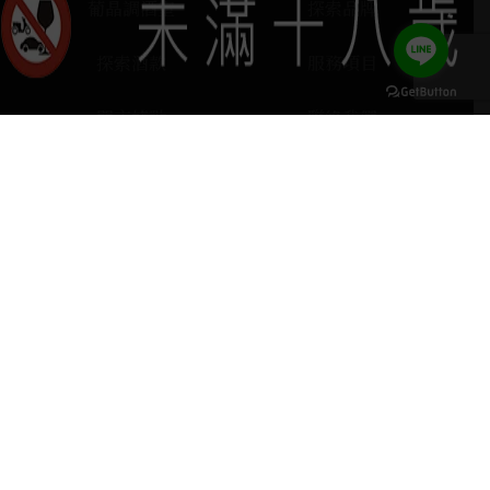
葡晶調酒室
探索品牌
探索酒款
服務項目
門市據點
聯絡我們
keyboard_arrow_up
home
407台中市西屯區河南路四段103號
phone
04 2251 6611