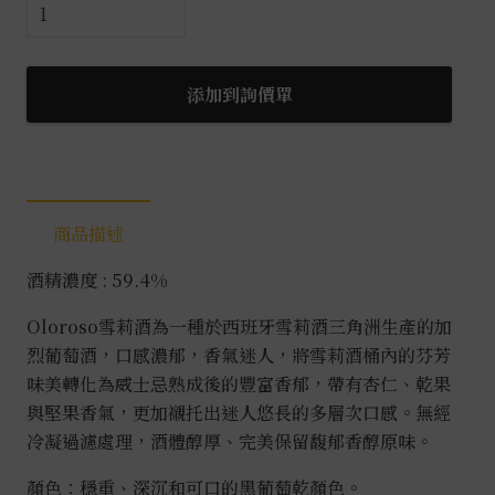
噶
瑪
蘭
經
添加到詢價單
典
獨
奏
OLOROSO
商品描述
雪
莉
酒精濃度 : 59.4%
桶
原
Oloroso雪莉酒為一種於西班牙雪莉酒三角洲生產的加
酒
烈葡萄酒，口感濃郁，香氣迷人，將雪莉酒桶內的芬芳
0.7L
味美轉化為威士忌熟成後的豐富香郁，帶有杏仁、乾果
數
與堅果香氣，更加襯托出迷人悠長的多層次口感。無經
量
冷凝過濾處理，酒體醇厚、完美保留馥郁香醇原味。
顏色：穩重、深沉和可口的黑葡萄乾顏色。