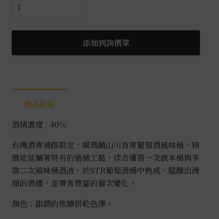
噶
瑪
蘭
山
添加到詢價單
川
首
席
葡
商品描述
萄
酒
酒精濃度 : 40%
風
味
台灣酒專通路限定，噶瑪蘭山川首席葡萄酒風味桶，精
桶
緻地延續著特有的過桶工藝，揉合優質一次波本桶與多
0.7L
款二次風味桶酒液，於STR葡萄酒桶中熟成，醞釀出滑
數
順的酒體，並帶著豐富的層次變化。
量
顏色：甜潤的焦糖餅乾色澤。