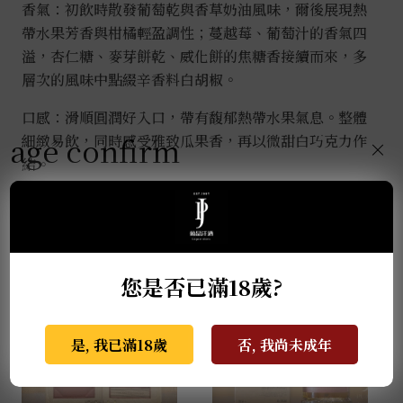
香氣：初飲時散發葡萄乾與香草奶油風味，爾後展現熱
帶水果芳香與柑橘輕盈調性；蔓越莓、葡萄汁的香氣四
溢，杏仁糖、麥芽餅乾、威化餅的焦糖香接續而來，多
層次的風味中點綴辛香料白胡椒。
口感：滑順圓潤好入口，帶有馥郁熱帶水果氣息。整體
age confirm
細緻易飲，同時感受雅致瓜果香，再以微甜白巧克力作
×
結。
推薦商品
您是否已滿18歲?
是, 我已滿18歲
否, 我尚未成年