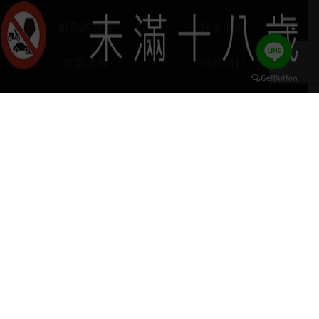
葡晶調酒室
探索品牌
探索酒款
服務項目
門市據點
聯絡我們
keyboard_arrow_up
home
407台中市西屯區河南路四段103號
phone
04 2251 6611