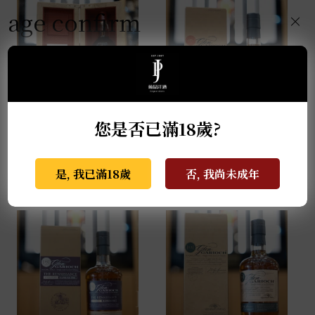
age confirm
×
您是否已滿18歲?
麥卡倫THE RED
格蘭蓋瑞典藏特級單一
COLLECTION 50年
麥芽威士忌 0.7L
0.7L
NT$
940
是, 我已滿18歲
否, 我尚未成年