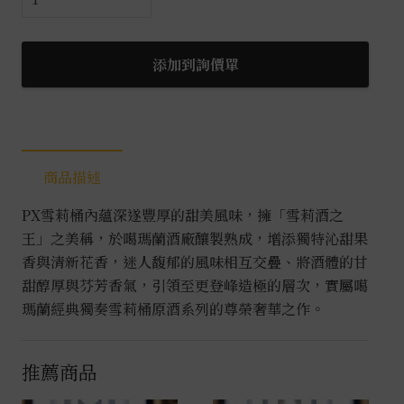
瑪
蘭
經
添加到詢價單
典
獨
奏
PX
商品描述
雪
莉
PX雪莉桶內蘊深遂豐厚的甜美風味，擁「雪莉酒之
桶
王」之美稱，於噶瑪蘭酒廠釀製熟成，增添獨特沁甜果
原
香與清新花香，迷人馥郁的風味相互交疊、將酒體的甘
酒
甜醇厚與芬芳香氣，引領至更登峰造極的層次，實屬噶
0.75L
瑪蘭經典獨奏雪莉桶原酒系列的尊榮奢華之作。
數
量
推薦商品