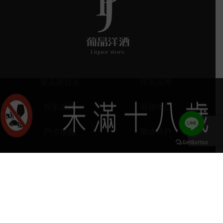
葡晶調酒室
探索品牌
探索酒款
服務項目
門市據點
聯絡我們
keyboard_arrow_up
home
407台中市西屯區河南路四段103號